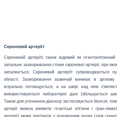
Скроневий артеріїт
Скроневий артеріїт, також відомий як гігантоклітинний
запальне захворювання стінки скроневої артерії, при яко
запалюється. Скроневий артеріїт супроводжується п
області. Захворювання зазвичай виникає в зрілому 
візуально потовщується, а на шкірі над нею з'являєт
використовуються лабораторні дані (збільшується шви
Також для уточнення діагнозу застосовується біопсія, том
артерії можна виявити гігантські клітини і гран-лема
артеріїт може протікати з залученням інших гілок сонної