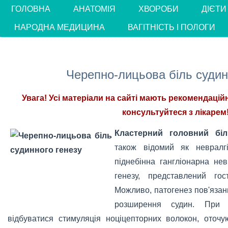
ГОЛОВНА
АНАТОМІЯ
ХВОРОБИ
ДІЄТИ
НАРОДНА МЕДИЦИНА
ВАГІТНІСТЬ І ПОЛОГИ
Черепно-лицьова біль судин
Увага! Усі матеріали на сайті мають рекомендацій
консультуйтеся з лікарем!
Кластерний головний біл
також відомий як невралг
піднебінна гангліонарна не
генезу, представлений го
Можливо, патогенез пов'язан
розширення судин. При г
відбуватися стимуляція ноціцепторних волокон, оточ