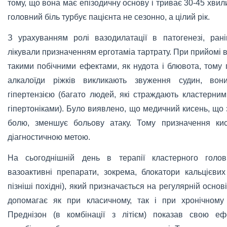
тому, що вона має епізодичну основу і триває 30-45 хви
головний біль турбує пацієнта не сезонно, а цілий рік.
З урахуванням ролі вазодилатації в патогенезі, ран
лікували призначенням ерготаміа тартрату. При прийомі 
такими побічними ефектами, як нудота і блювота, тому п
алкалоїди ріжків викликають звуження судин, вон
гіпертензією (багато людей, які страждають кластерни
гіпертоніками). Було виявлено, що медичний кисень, що
болю, зменшує больову атаку. Тому призначення кис
діагностичною метою.
На сьогоднішній день в терапії кластерного голо
вазоактивні препарати, зокрема, блокатори кальцієвих
пізніші похідні), який призначається на регулярній основ
допомагає як при класичному, так і при хронічному
Преднізон (в комбінації з літієм) показав свою еф