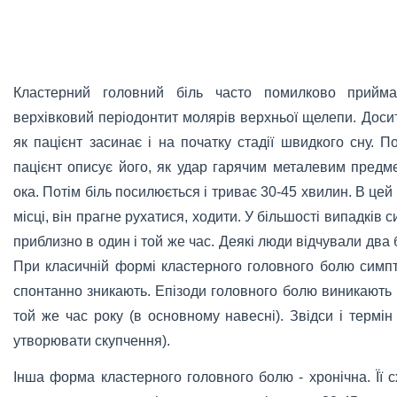
Кластерний головний біль часто помилково прийма
верхівковий періодонтит молярів верхньої щелепи. Досить
як пацієнт засинає і на початку стадії швидкого сну. П
пацієнт описує його, як удар гарячим металевим предм
ока. Потім біль посилюється і триває 30-45 хвилин. В цей
місці, він прагне рухатися, ходити. У більшості випадків
приблизно в один і той же час. Деякі люди відчували два 
При класичній формі кластерного головного болю симпт
спонтанно зникають. Епізоди головного болю виникають в
той же час року (в основному навесні). Звідси і термін 
утворювати скупчення).
Інша форма кластерного головного болю - хронічна. Її