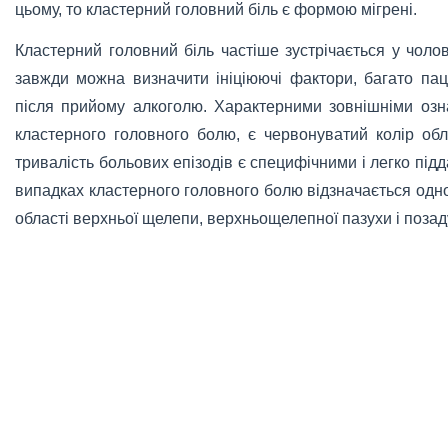
цьому, то кластерний головний біль є формою мігрені.
Кластерний головний біль частіше зустрічається у чолові
завжди можна визначити ініціюючі фактори, багато пац
після прийому алкоголю. Характерними зовнішніми озна
кластерного головного болю, є червонуватий колір обл
тривалість больових епізодів є специфічними і легко підд
випадках кластерного головного болю відзначається одно
області верхньої щелепи, верхньощелепної пазухи і позад