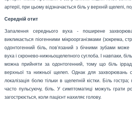
артерії, при цьому відзначається біль у верхній щелепі, п
Середній отит
Запалення середнього вуха - поширене захворюв
викликається піогенними мікроорганізмами (зокрема, ст
одонтогенний біль, пов'язаний з бічними зубами може 
вуха і скронево-нижньощелепного суглоба. І навпаки, біл
можна прийняти за одонтогенний, тому що біль іррад
верхньої та нижньої щелеп. Однак для захворювань 
локалізація болю тільки в щелепній кістки. Біль гостра;
часто пульсуючу, біль. У симптоматиці можуть грати рол
загострюється, коли пацієнт нахиляє голову.