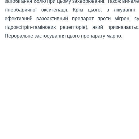
запобігання болю при цьому захворюванні. Також виявл
гіпербаричної оксигенації. Крім цього, в лікуванн
ефективний вазоактивний препарат проти мігрені сум
гідроксітріп-тамінових рецепторів), який призначаєт
Пероральне застосування цього препарату марно.