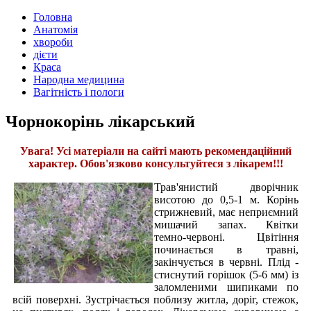
Головна
Анатомія
хвороби
дієти
Краса
Народна медицина
Вагітність і пологи
Чорнокорінь лікарський
Увага! Усі матеріали на сайті мають рекомендаційний
характер. Обов'язково консультуйтеся з лікарем!!!
Трав'янистий дворічник
висотою до 0,5-1 м. Корінь
стрижневий, має неприємний
мишачий запах. Квітки
темно-червоні. Цвітіння
починається в травні,
закінчується в червні. Плід -
стиснутий горішок (5-6 мм) із
заломленими шипиками по
всій поверхні. Зустрічається поблизу житла, доріг, стежок,