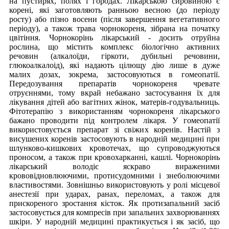
на пустирях, полях і городах. Лікарською сировиною є
корені, які заготовляють ранньою весною (до періоду
росту) або пізно восени (після завершення вегетативного
періоду), а також трава чорнокореня, зібрана на початку
цвітіння. Чорнокорінь лікарський - досить отруйна
рослина, що містить комплекс біологічно активних
речовин (алкалоїди, гіркоти, дубильні речовини,
глюкоалкалоід), які надають цілющу дію лише в дуже
малих дозах, зокрема, застосовуються в гомеопатії.
Передозування препаратів чорнокореня чревате
отруєннями, тому вкрай небажано застосування їх для
лікування дітей або вагітних жінок, матерів-годувальниць.
Фітотерапію з використанням чорнокореня лікарського
бажано проводити під контролем лікаря. У гомеопатії
використовується препарат зі свіжих коренів. Настій з
висушених коренів застосовують в народній медицині при
шлунково-кишкових кровотечах, що супроводжуються
проносом, а також при кровохарканні, кашлі. Чорнокорінь
лікарський володіє яскраво вираженими
крововідновлюючими, протисудомними і знеболюючими
властивостями. Зовнішньо використовують у ролі місцевої
анестезії при ударах, ранах, переломах, а також для
прискореного зростання кісток. Як протизапальний засіб
застосовується для компресів при запальних захворюваннях
шкіри. У народній медицині практикується і як засіб, що