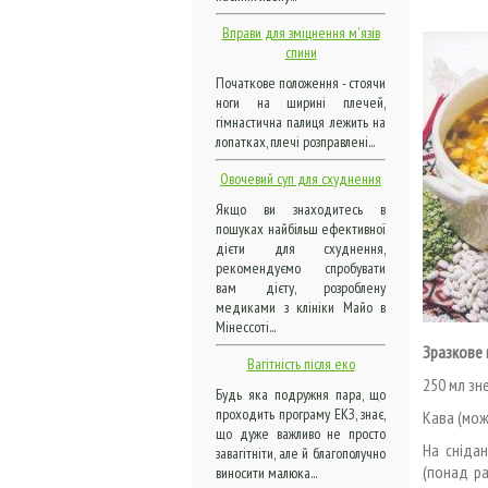
Вправи для зміцнення м'язів
спини
Початкове положення - стоячи
ноги на ширині плечей,
гімнастична палиця лежить на
лопатках, плечі розправлені...
Овочевий суп для схуднення
Якщо ви знаходитесь в
пошуках найбільш ефективної
дієти для схуднення,
рекомендуємо спробувати
вам дієту, розроблену
медиками з клініки Майо в
Мінессоті...
Зразкове 
Вагітність після еко
250 мл зн
Будь яка подружня пара, що
проходить програму ЕКЗ, знає,
Кава (мож
що дуже важливо не просто
На снідан
завагітніти, але й благополучно
(понад ра
виносити малюка...