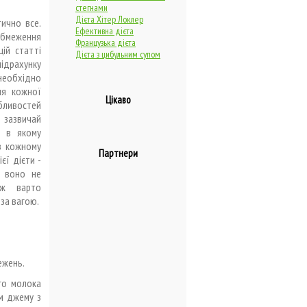
стегнами
Дієта Хітер Локлер
ично все.
Ефективна дієта
 обмеження
Французька дієта
цій статті
Дієта з цибульним супом
ідрахунку
 необхідно
ля кожної
Цікаво
бливостей
 зазвичай
, в якому
 в кожному
Партнери
єї дієти -
, воно не
ож варто
за вагою.
ежень.
ого молока
ам джему з