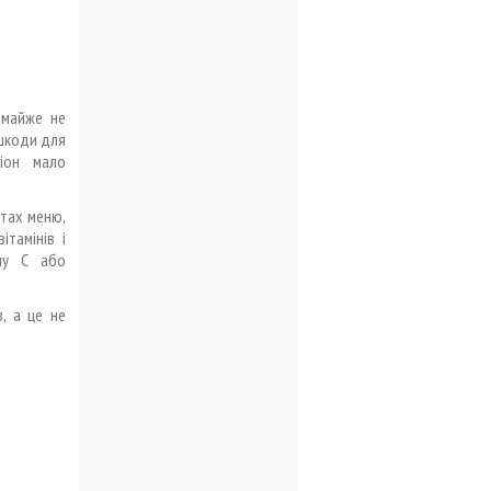
 майже не
 шкоди для
ціон мало
нтах меню,
ітамінів і
іну С або
в, а це не