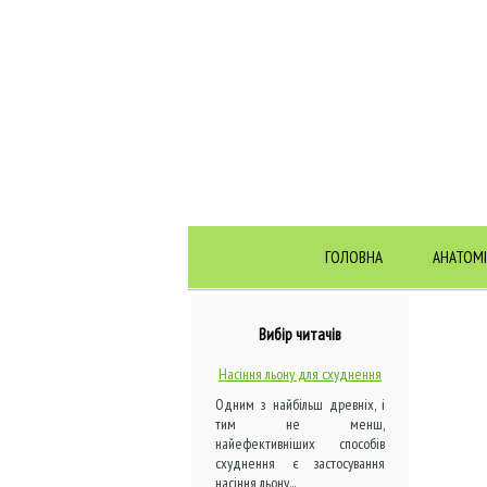
ГОЛОВНА
АНАТОМІ
Вибір читачів
Насіння льону для схуднення
Одним з найбільш древніх, і
тим не менш,
найефективніших способів
схуднення є застосування
насіння льону...