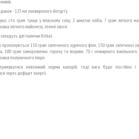
нників.
іданок - 125 мл знежиреного йогурту.
уко, сто грам тунця у власному соку, 2 шматки хліба, 7 грам легкого ма
ожка легкого майонезу, зелені овочі.
складуть дві палички Kitkat.
 пропонуються 150 грам запеченого курячого філе, 150 грам запеченої ка
а, 100 грам заморожених гороху та моркви, 70 г нежирного ванільного
ожка полуничного пюре.
римуватися невеликий норми калорій, тоді вага буде постійно і 
ся через дефіцит енергії.