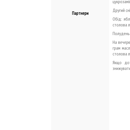
цукрозамі
Другий сн
Партнери
Обід: ябл
столова л
Полудень 
На вечерю
грам масл
столова л
Якщо дот
знижувати