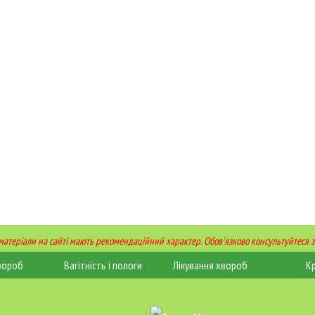
 матеріали на сайті мають рекомендаційний характер. Обов'язково консультуйтеся з
вороб
Вагітність і пологи
Лікування хвороб
К