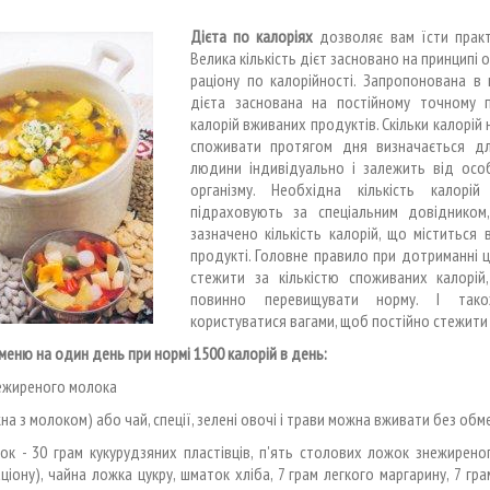
Дієта по калоріях
дозволяє вам їсти практ
Велика кількість дієт засновано на принципі
раціону по калорійності. Запропонована в 
дієта заснована на постійному точному п
калорій вживаних продуктів. Скільки калорій
споживати протягом дня визначається д
людини індивідуально і залежить від осо
організму. Необхідна кількість калорій
підраховують за спеціальним довідником
зазначено кількість калорій, що міститься
продукті. Головне правило при дотриманні ці
стежити за кількістю споживаних калорій
повинно перевищувати норму. І так
користуватися вагами, щоб постійно стежити 
меню на один день при нормі 1500 калорій в день:
ежиреного молока
на з молоком) або чай, спеції, зелені овочі і трави можна вживати без обм
ок - 30 грам кукурудзяних пластівців, п'ять столових ложок знежирен
ціону), чайна ложка цукру, шматок хліба, 7 грам легкого маргарину, 7 гр