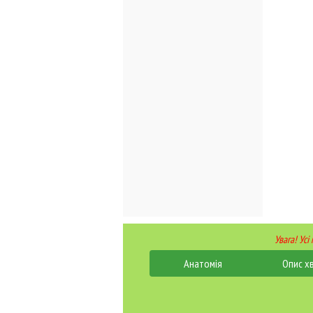
Увага! Усі
Анатомія
Опис х