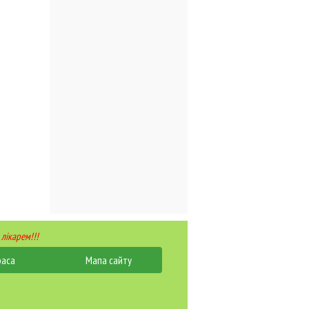
 лікарем!!!
раса
Мапа сайту