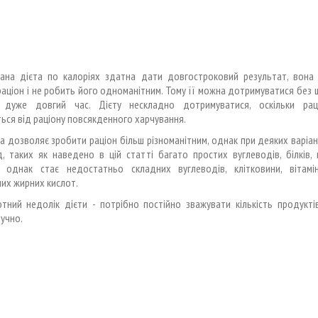
ана дієта по калоріях здатна дати довгостроковий результат, вона
аціон і не робить його одноманітним. Тому її можна дотримуватися без
 дуже довгий час. Дієту нескладно дотримуватися, оскільки ра
ться від раціону повсякденного харчування.
а дозволяє зробити раціон більш різноманітним, однак при деяких варіа
, таких як наведено в цій статті багато простих вуглеводів, білків, в
в, однак стає недостатньо складних вуглеводів, клітковини, вітам
их жирних кислот.
тний недолік дієти - потрібно постійно зважувати кількість продукті
учно.