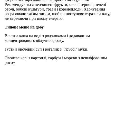
Рекомендуються неочищені фрукти, овочі, зернові, зелені
овочі, бобові культури, трави і коренеплоди. Харчування
розраховано таким чином, щоб ви поступово втрачали вагу,
не втрачаючи при цьому енергію.
Типове меню на добу
Вівсяна каша на воді з родзинками і додаванням
концентрованого яблучного соку.
Густий овочевий суп і рогалик з "грубої" муки.
Овочеве карі з картоплі, гарбуза і моркви з нешліфованим
рисом.