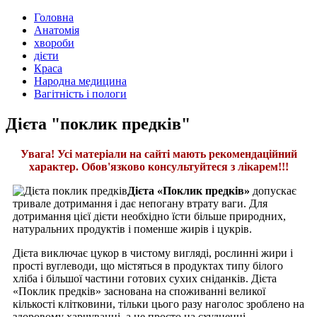
Головна
Анатомія
хвороби
дієти
Краса
Народна медицина
Вагітність і пологи
Дієта "поклик предків"
Увага! Усі матеріали на сайті мають рекомендаційний
характер. Обов'язково консультуйтеся з лікарем!!!
Дієта «Поклик предків»
допускає
тривале дотримання і дає непогану втрату ваги. Для
дотримання цієї дієти необхідно їсти більше природних,
натуральних продуктів і поменше жирів і цукрів.
Дієта виключає цукор в чистому вигляді, рослинні жири і
прості вуглеводи, що містяться в продуктах типу білого
хліба і більшої частини готових сухих сніданків. Дієта
«Поклик предків» заснована на споживанні великої
кількості клітковини, тільки цього разу наголос зроблено на
здоровому харчуванні, а не просто на схудненні.