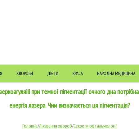
Я
ХВОРОБИ
ДІЄТИ
КРАСА
НАРОДНА МЕДИЦИНА
зеркоагуляііі при темної пігментації очного дна потрібн
енергія лазера. Чим визначається ця пігментація?
Головна
/
Лікування хвороб
/
Секрети офтальмології