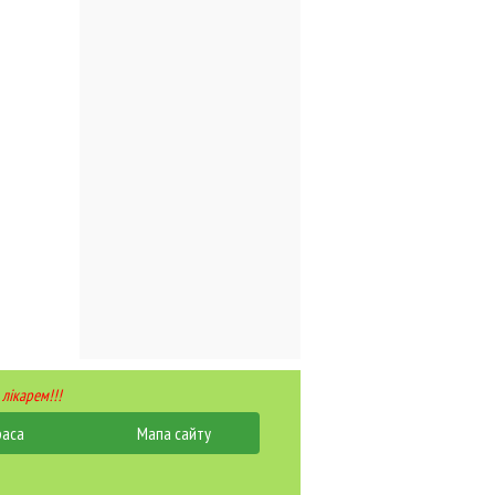
 лікарем!!!
раса
Мапа сайту