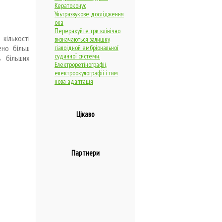
Кератоконус
Ультразвукове дослідження
ока
Перерахуйте три клінічно
кількості
визначаються залишку
ено більш
гіалоідной ембріональної
судинної системи.
ь більших
Електроретінографіі,
електроокулографіі і тим
нова адаптація
Цікаво
Партнери