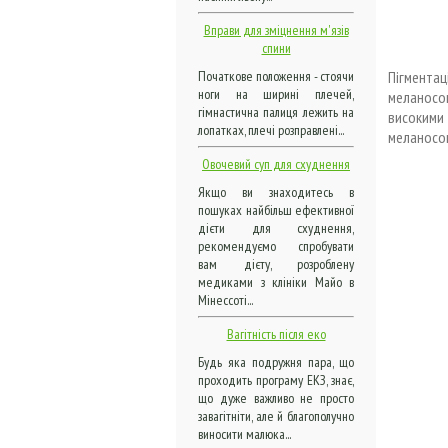
Вправи для зміцнення м'язів
спини
Пігмента
Початкове положення - стоячи
ноги на ширині плечей,
меланосо
гімнастична палиця лежить на
високими
лопатках, плечі розправлені...
меланосом
Овочевий суп для схуднення
Якщо ви знаходитесь в
пошуках найбільш ефективної
дієти для схуднення,
рекомендуємо спробувати
вам дієту, розроблену
медиками з клініки Майо в
Мінессоті...
Вагітність після еко
Будь яка подружня пара, що
проходить програму ЕКЗ, знає,
що дуже важливо не просто
завагітніти, але й благополучно
виносити малюка...