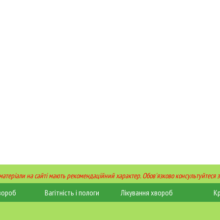
 матеріали на сайті мають рекомендаційний характер. Обов'язково консультуйтеся з
вороб
Вагітність і пологи
Лікування хвороб
К