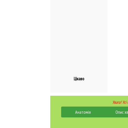
Цікаво
Увага! Усі
Анатомія
Опис х