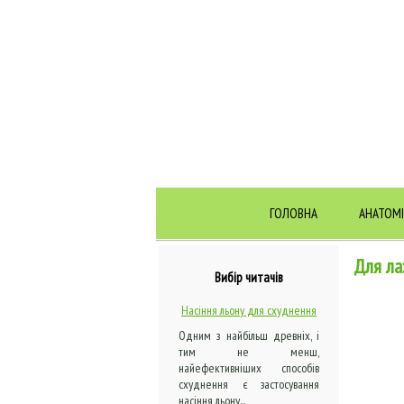
ГОЛОВНА
АНАТОМІ
Для ла
Вибір читачів
Насіння льону для схуднення
Одним з найбільш древніх, і
тим не менш,
найефективніших способів
схуднення є застосування
насіння льону...