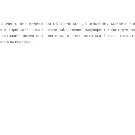
ція очного дна. видима при офтальмоскопії, в основному залежить від 
м в хориоидее. Більше темне забарвлення макулярної зони обумовл
 клітинами пігментного епітелію, в яких міститься більша кількіст
. ніж на периферії.