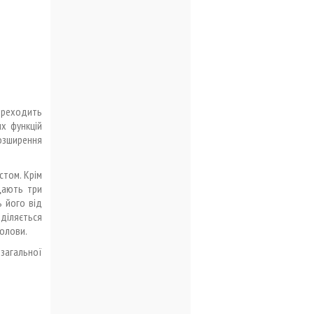
реходить
х функцій
розширення
том. Крім
щають три
ь його від
діляється
голови.
 загальної