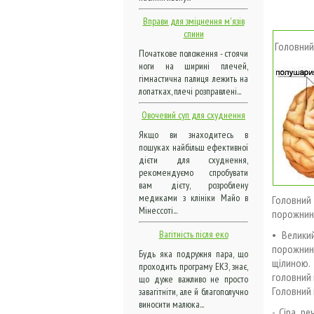
Вправи для зміцнення м'язів
спини
Головний
Початкове положення - стоячи
ноги на ширині плечей,
гімнастична палиця лежить на
лопатках, плечі розправлені...
Овочевий суп для схуднення
Якщо ви знаходитесь в
пошуках найбільш ефективної
дієти для схуднення,
рекомендуємо спробувати
вам дієту, розроблену
медиками з клініки Майо в
Головний
Мінессоті...
порожнині
• Велики
Вагітність після еко
порожнину
Будь яка подружня пара, що
щілиною.
проходить програму ЕКЗ, знає,
головний 
що дуже важливо не просто
Головний 
завагітніти, але й благополучно
виносити малюка...
- Сіра ре