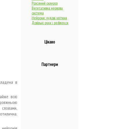
Розсіяний склероз
Вегетативна нервова
система
Нейрони: чудові клітини
Довільні рухи і рефлекси
Цікаво
Партнери
кладена в
майже всю
оздовжньою
 словами,
потилична.
и нейронів