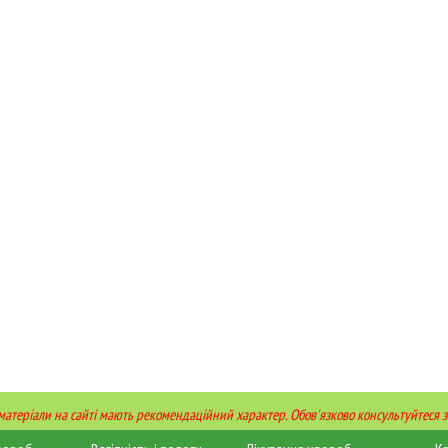
 матеріали на сайті мають рекомендаційний характер. Обов'язково консультуйтеся з