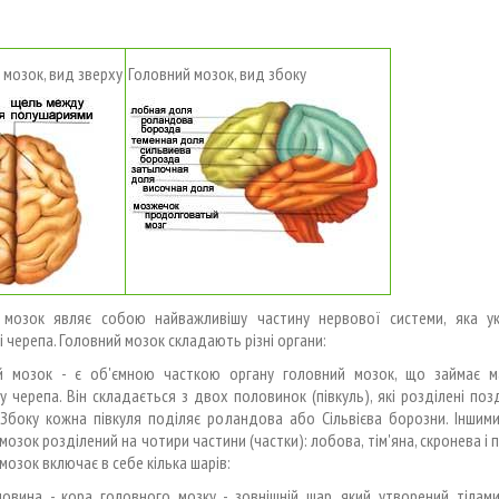
 мозок, вид зверху
Головний мозок, вид збоку
 мозок являє собою найважливішу частину нервової системи, яка у
 черепа. Головний мозок складають різні органи:
й мозок - є об'ємною часткою органу головний мозок, що займає 
 черепа. Він складається з двох половинок (півкуль), які розділені п
 Збоку кожна півкуля поділяє роландова або Сільвієва борозни. Іншими
мозок розділений на чотири частини (частки): лобова, тім'яна, скронева і 
мозок включає в себе кілька шарів:
човина - кора головного мозку - зовнішній шар, який утворений тілам