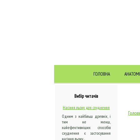
ГОЛОВНА
АНАТОМІ
Вибір читачів
Насіння льону для схуднення
Голов
Одним з найбільш древніх, і
тим не менш,
найефективніших способів
схуднення є застосування
насіння льону...