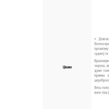
• Довга
безпосер
організму
судин) і 
Враховую
черепа, 
Цікаво
дуже тонк
прямих з
церебросп
Весь голо
ваги тіла 