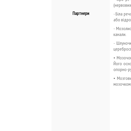
(нервових
Партнери
- Біла ре
або відро
- Мозолис
канали.
- Шлуноч
церебросп
• Мозочок
Його осно
опорно-ру
• Мозгов
мозочком.