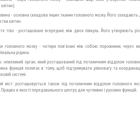
 клітин).
човина - основна складова інших тканин головного мозку. Його складають
стки клітин.
те тіло - розташоване всередині, між двох півкуль. Його утворюють різ
ки головного мозку - чотири пов'язані між собою порожнини, через які
інальна рідина.
: невеликий орган, який розташований під потиличним відділом головн
вна функція полягає в тому, щоб підтримувати рівновагу та координац
ховій системі.
ий міст: розташовується також під потиличним відділом головного моз
 Працює в якості передавального центру для чутливих і рухових функцій.