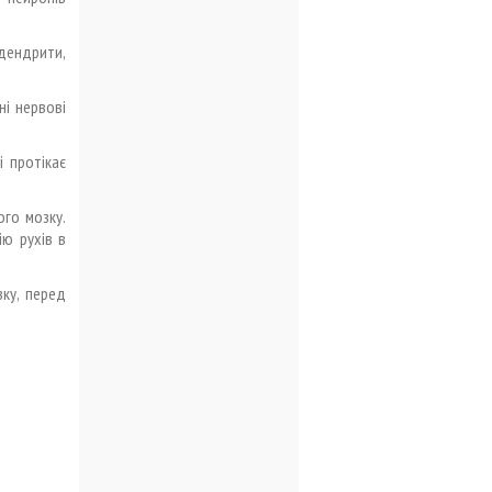
 дендрити,
ні нервові
 протікає
ого мозку.
ію рухів в
ку, перед