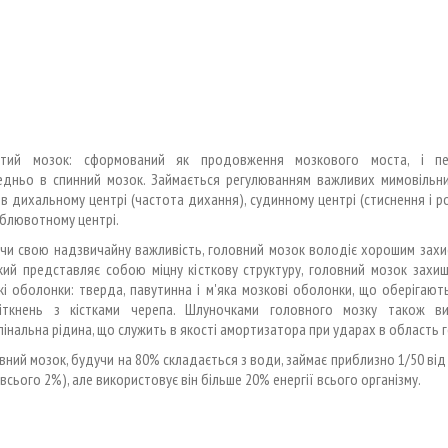
стий мозок: сформований як продовження мозкового моста, і пе
едньо в спинний мозок. Займається регулюванням важливих мимовільни
 в дихальному центрі (частота дихання), судинному центрі (стиснення і 
в блювотному центрі.
чи свою надзвичайну важливість, головний мозок володіє хорошим захис
який представляє собою міцну кісткову структуру, головний мозок захи
і оболонки: тверда, павутинна і м'яка мозкові оболонки, що оберігают
іткнень з кістками черепа. Шлуночками головного мозку також ви
інальна рідина, що служить в якості амортизатора при ударах в область 
вний мозок, будучи на 80% складається з води, займає приблизно 1/50 від
(всього 2%), але використовує він більше 20% енергії всього організму.