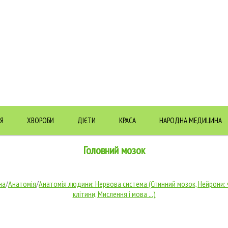
Я
ХВОРОБИ
ДІЄТИ
КРАСА
НАРОДНА МЕДИЦИНА
Головний мозок
на
/
Анатомія
/
Анатомія людини: Нервова система (Спинний мозок, Нейрони: 
клітини, Мислення і мова ...)