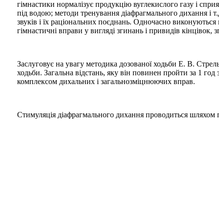
гімнастики нормалізує продукцію вуглекислого газу і сприяє
під водою; методи тренування діафрагмального дихання і т
звуків і їх раціональних поєднань. Одночасно виконуються
гімнастичні вправи у вигляді згинань і привидів кінцівок,
Заслуговує на увагу методика дозованої ходьби Е. В. Стрел
ходьби. Загальна відстань, яку він повинен пройти за 1 год 
комплексом дихальних і загальнозміцнюючих вправ.
Стимуляція діафрагмального дихання проводиться шляхом п