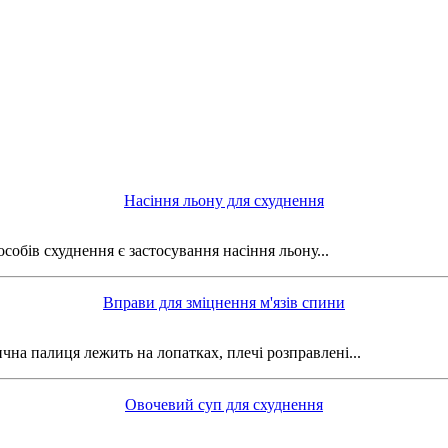
Насіння льону для схуднення
обів схуднення є застосування насіння льону...
Вправи для зміцнення м'язів спини
чна палиця лежить на лопатках, плечі розправлені...
Овочевий суп для схуднення