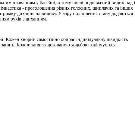
альним плаванням у басейні, в тому числі подовжений видих над і
 гімнастика - проголошення різних голосних, шиплячих та інших
затримку дихання на видиху. У міру поліпшення стану додаються
нням рухів з диханням.
ьби. Кожен хворий самостійно обирає індивідуальну швидкість
ці занять. Кожне заняття дозованою ходьбою закінчується