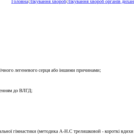
Головна
/
Лікування хвороб
/
Лікування хвороб органів диха
нічного легеневого серця або іншими причинами;
ленням до ВЛГД;
хальної гімнастики (методика А-Н.С трелишковой - короткі вдихи