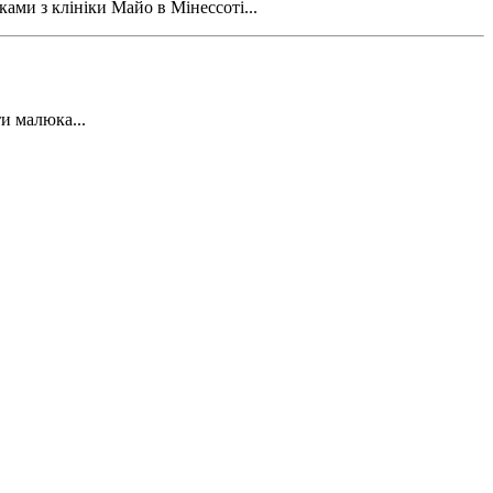
ами з клініки Майо в Мінессоті...
и малюка...