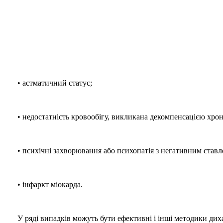
• астматичний статус;
• недостатність кровообігу, викликана декомпенсацією хро
• психічні захворювання або психопатія з негативним став
• інфаркт міокарда.
У ряді випадків можуть бути ефективні і інші методики ди