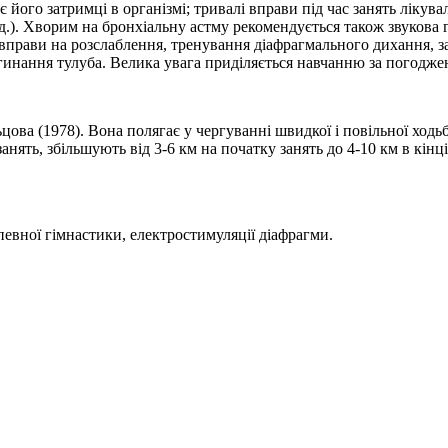
 його затримці в організмі; тривалі вправи під час занять лікув
.д.). Хворим на бронхіальну астму рекомендується також звукова
 вправи на розслаблення, тренування діафрагмального дихання, 
 згинання тулуба. Велика увага приділяється навчанню за погодже
ьцова (1978). Вона полягає у чергуванні швидкої і повільної ход
занять, збільшують від 3-6 км на початку занять до 4-10 км в кін
евної гімнастики, електростимуляції діафрагми.