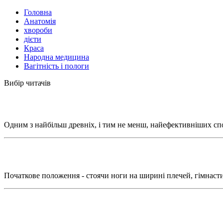
Головна
Анатомія
хвороби
дієти
Краса
Народна медицина
Вагітність і пологи
Вибір читачів
Одним з найбільш древніх, і тим не менш, найефективніших спос
Початкове положення - стоячи ноги на ширині плечей, гімнасти