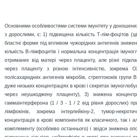
Основними особливостями системи імунітету у доношени
з дорослими, є: 1) підвищена кількість Т-лім-фоцітов (
бластні форми під впливом чужорідних антигенів знижена
кількість В-лімфоцитів і нормальна концентрація імуног
отриманих від матері через плаценту, але різні підкл
через плаценту з різною інтенсивністю, зокрема О2
полісахаридних антигенів мікробів, стрептококів групи В
дуже низьких концентраціях в крові і секретах імуноглобул
через неушкоджену плаценту), 3) знижена концентр
гаммаінтерферона (1 / 3 - 1 / 2 від рівня дорослих) п
лімфокінів, зокрема інтерлейкіну-2, тумор-некро
концентрація в крові компонентів як класичного, так і 
комплементу (особливо останнього) і звідси знижена опс