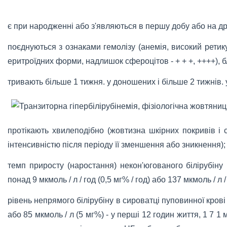
є при народженні або з'являються в першу добу або на др
поєднуються з ознаками гемолізу (анемія, високий ретику
еритроїдних форми, надлишок сфероцітов - + + +, ++++), 
тривають більше 1 тижня. у доношених і більше 2 тижнів.
протікають хвилеподібно (жовтизна шкірних покривів і
інтенсивністю після періоду її зменшення або зникнення);
темп приросту (наростання) некон'югованого білірубіну 
понад 9 мкмоль / л / год (0,5 мг% / год) або 137 мкмоль / л / с
рівень непрямого білірубіну в сироватці пуповинної крові 
або 85 мкмоль / л (5 мг%) - у перші 12 годин життя, 1 7 1 