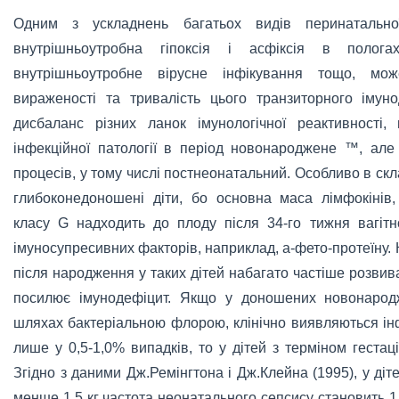
Одним з ускладнень багатьох видів перинатальної
внутрішньоутробна гіпоксія і асфіксія в полога
внутрішньоутробне вірусне інфікування тощо, мо
вираженості та тривалість цього транзиторного імун
дисбаланс різних ланок імунологічної реактивності
інфекційної патології в період новонароджене ™, але 
процесів, у тому числі постнеонатальний. Особливо в с
глибоконедоношені діти, бо основна маса лімфокінів, 
класу G надходить до плоду після 34-го тижня вагітн
імуносупресивних факторів, наприклад, а-фето-протеїну. К
після народження у таких дітей набагато частіше розвив
посилює імунодефіцит. Якщо у доношених новонародж
шляхах бактеріальною флорою, клінічно виявляються ін
лише у 0,5-1,0% випадків, то у дітей з терміном гестац
Згідно з даними Дж.Ремінгтона і Дж.Клейна (1995), у ді
менше 1,5 кг частота неонатального сепсису становить 1 