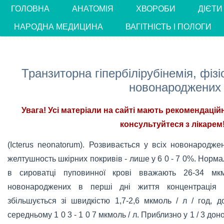
ГОЛОВНА
АНАТОМІЯ
ХВОРОБИ
ДІЄТИ
НАРОДНА МЕДИЦИНА
ВАГІТНІСТЬ І ПОЛОГИ
Транзиторна гіпербілірубінемія, фіз
новонароджених
Увага! Усі матеріали на сайті мають рекомендацій
консультуйтеся з лікарем!
(Icterus neonatorum). Розвивається у всіх новонародже
желтушность шкірних покривів - лише у 6 0 - 7 0%. Норм
в сироватці пуповинної крові вважають 26-34 мк
новонароджених в перші дні життя концентрація б
збільшується зі швидкістю 1,7-2,6 мкмоль / л / год, 
середньому 1 0 3 - 1 0 7 мкмоль / л. Приблизно у 1 / 3 