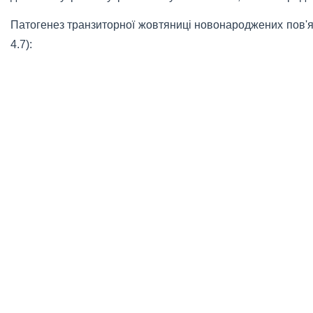
Патогенез транзиторної жовтяниці новонароджених пов'я
4.7):