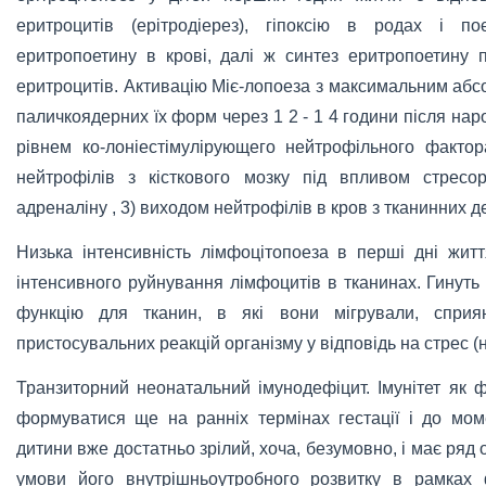
еритроцитів (ерітродіерез), гіпоксію в родах і п
еритропоетину в крові, далі ж синтез еритропоетину 
еритроцитів. Активацію Міє-лопоеза з максимальним абсо
паличкоядерних їх форм через 1 2 - 1 4 години після на
рівнем ко-лоніестімулірующего нейтрофільного фактор
нейтрофілів з кісткового мозку під впливом стресо
адреналіну , 3) виходом нейтрофілів в кров з тканинних д
Низька інтенсивність лімфоцітопоеза в перші дні жит
інтенсивного руйнування лімфоцитів в тканинах. Гинут
функцію для тканин, в які вони мігрували, сприяю
пристосувальних реакцій організму у відповідь на стрес 
Транзиторний неонатальний імунодефіцит. Імунітет як 
формуватися ще на ранніх термінах гестації і до мо
дитини вже достатньо зрілий, хоча, безумовно, і має ря
умови його внутрішньоутробного розвитку в рамках 