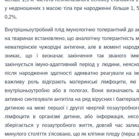
у недоношених з масою тіла при народженні більше 1, 5 
0,2%.
Внутрішньоутробний плід імунологічно толерантний до ан
на тваринах встановлено, що аналогічну толерантність 
нематерінскіе чужорідні антигени, але в момент народ
зникає, що і визначає закінчення так званого імму
закінчується імуно-адаптивний період у людини, неясн
після народження здатності адекватно реагувати на ім
важливу роль відіграють материнські лімфоцити, які
внутрішньоутробно або в пологах. Вони визначають ад
активно синтезувати антитіла на ряд вірусних і бактеріал
дитиною на межі першої і другої чвертей позаутробног
лімфоцити в організмі дитини, або інформація, нес
зберігається у позаутробного життя, довгий час зали
минулого століття з'ясовано, що як клітини плоду (перш з