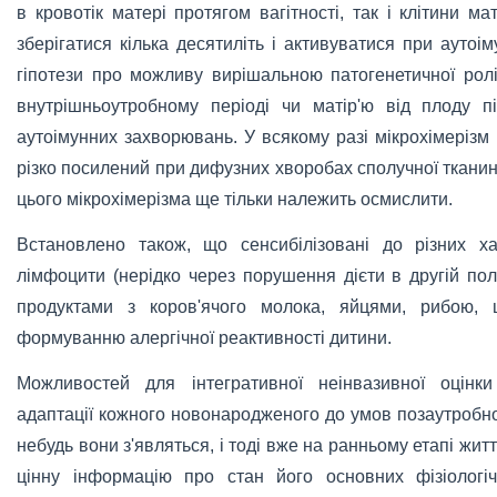
в кровотік матері протягом вагітності, так і клітини м
зберігатися кілька десятиліть і активуватися при ауто
гіпотези про можливу вирішальною патогенетичної рол
внутрішньоутробному періоді чи матір'ю від плоду пі
аутоімунних захворювань. У всякому разі мікрохімерізм 
різко посилений при дифузних хворобах сполучної тканин
цього мікрохімерізма ще тільки належить осмислити.
Встановлено також, що сенсибілізовані до різних ха
лімфоцити (нерідко через порушення дієти в другій пол
продуктами з коров'ячого молока, яйцями, рибою, 
формуванню алергічної реактивності дитини.
Можливостей для інтегративної неінвазивної оцінки
адаптації кожного новонародженого до умов позаутробно
небудь вони з'являться, і тоді вже на ранньому етапі ж
цінну інформацію про стан його основних фізіологі