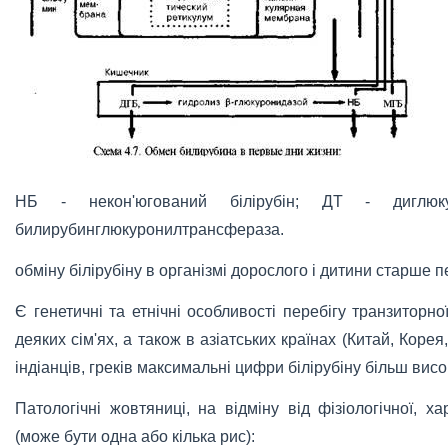
НБ - некон'югований білірубін; ДТ - диглюку
билирубинглюкуронилтрансфераза.
обміну білірубіну в організмі дорослого і дитини старше п
Є генетичні та етнічні особливості перебігу транзиторн
деяких сім'ях, а також в азіатських країнах (Китай, Корея
індіанців, греків максимальні цифри білірубіну більш висок
Патологічні жовтяниці, на відміну від фізіологічної, 
(може бути одна або кілька рис):