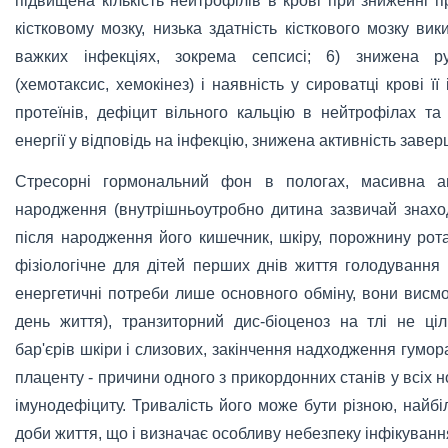
підвищена кількість нейтрофілів в крові при зниженні п
кістковому мозку, низька здатність кісткового мозку ви
важких інфекціях, зокрема сепсисі; 6) знижена ру
(хемотаксис, хемокінез) і наявність у сироватці крові її
протеїнів, дефіцит вільного кальцію в нейтрофілах та 
енергії у відповідь на інфекцію, знижена активність заве
Стресорні гормональний фон в пологах, масивна ан
народження (внутрішньоутробно дитина зазвичай знахо
після народження його кишечник, шкіру, порожнину рот
фізіологічне для дітей перших днів життя голодування 
енергетичні потреби лише основного обміну, вони висм
день життя), транзиторний дис-біоценоз на тлі не ц
бар'єрів шкіри і слизових, закінчення надходження гумор
плаценту - причини одного з прикордонних станів у всіх
імунодефіциту. Тривалість його може бути різною, найб
доби життя, що і визначає особливу небезпеку інфікуванн