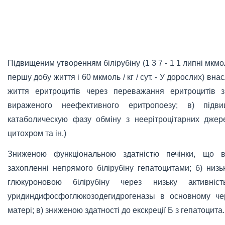
Підвищеним утворенням білірубіну (1 3 7 - 1 1 липні мкмол
першу добу життя і 60 мкмоль / кг / сут. - У дорослих) вна
життя еритроцитів через переважання еритроцитів з
вираженого неефективного еритропоезу; в) підви
катаболическую фазу обміну з неерітроцітарних джере
цитохром та ін.)
Зниженою функціональною здатністю печінки, що в
захопленні непрямого білірубіну гепатоцитами; б) низьк
глюкуроновою білірубіну через низьку активніст
уридиндифосфоглюкозодегидрогеназы в основному чер
матері; в) зниженою здатності до екскреції Б з гепатоцита.