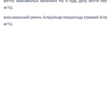
життя, максимальні величини НБ в будь добу життя пер
мг%);
максимальний рівень білірубіндіглюкуроніда (прямий біліру
мг%).