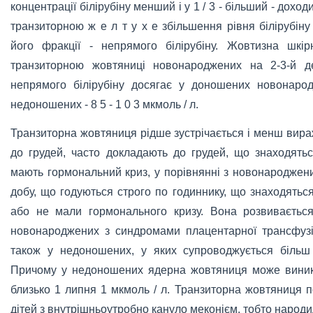
концентрації білірубіну менший і у 1 / 3 - більший - доход
транзиторною ж е л т у х е збільшення рівня білірубіну
його фракції - непрямого білірубіну. Жовтизна шкір
транзиторною жовтяниці новонароджених на 2-3-й де
непрямого білірубіну досягає у доношених новонаро
недоношених - 8 5 - 1 0 3 мкмоль / л.
Транзиторна жовтяниця рідше зустрічається і менш вира
до грудей, часто докладають до грудей, що знаходять
мають гормональний криз, у порівнянні з новонароджен
добу, що годуються строго по годиннику, що знаходять
або не мали гормонального кризу. Вона розвиваєтьс
новонароджених з синдромами плацентарної трансфузії
також у недоношених, у яких супроводжується більш в
Причому у недоношених ядерна жовтяниця може виник
близько 1 липня 1 мкмоль / л. Транзиторна жовтяниця 
дітей з внутрішньоутробно кануло меконієм, тобто народил