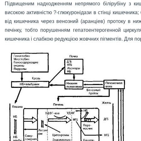
Підвищеним надходженням непрямого білірубіну з кише
високою активністю ?-глюкуронідази в стінці кишечника;
від кишечника через венозний (аранціев) протоку в н
печінку, тобто порушенням гепатоентерогенной циркуляц
кишечника і слабкою редукцією жовчних пігментів. Для п