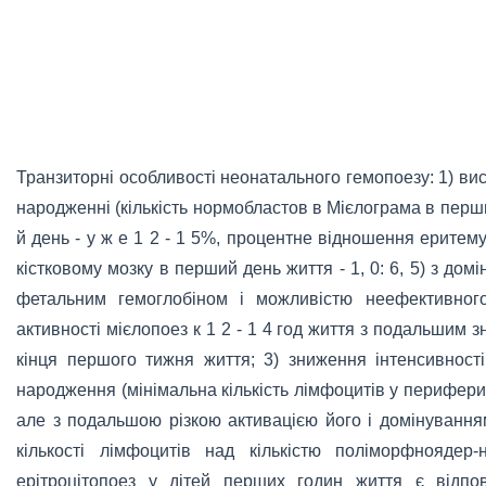
Транзиторні особливості неонатального гемопоезу: 1) ви
народженні (кількість нормобластов в Мієлограма в перший
й день - у ж е 1 2 - 1 5%, процентне відношення еритему
кістковому мозку в перший день життя - 1, 0: 6, 5) з дом
фетальним гемоглобіном і можливістю неефективного
активності мієлопоез к 1 2 - 1 4 год життя з подальшим 
кінця першого тижня життя; 3) зниження інтенсивності
народження (мінімальна кількість лімфоцитів у периферичн
але з подальшою різкою активацією його і домінування
кількості лімфоцитів над кількістю поліморфноядер
ерітроцітопоез у дітей перших годин життя є відпо