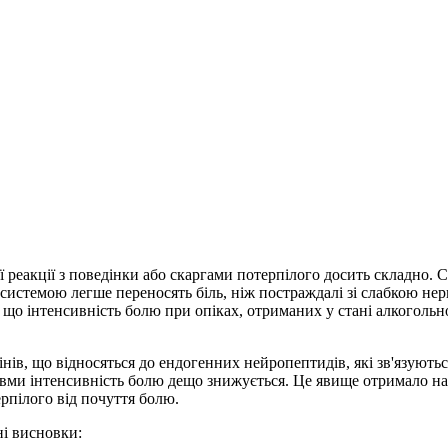
 реакції з поведінки або скаргами потерпілого досить складно. С
истемою легше переносять біль, ніж постраждалі зі слабкою нер
ло, що інтенсивність болю при опіках, отриманих у стані алкоголь
інів, що відносяться до ендогенних нейропептидів, які зв'язують
равми інтенсивність болю дещо знижується. Це явище отримало наз
ерпілого від почуття болю.
ні висновки: