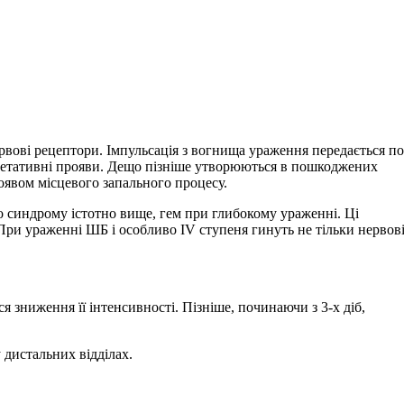
рвові рецептори. Імпульсація з вогнища ураження передається по
егетативні прояви. Дещо пізніше утворюються в пошкоджених
оявом місцевого запального процесу.
го синдрому істотно вище, гем при глибокому ураженні. Ці
При ураженні ШБ і особливо IV ступеня гинуть не тільки нервов
 зниження її інтенсивності. Пізніше, починаючи з 3-х діб,
 дистальних відділах.