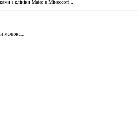
ами з клініки Майо в Мінессоті...
и малюка...