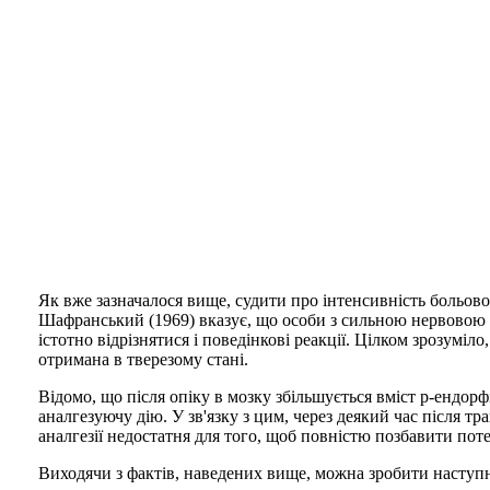
Як вже зазначалося вище, судити про інтенсивність больової
Шафранський (1969) вказує, що особи з сильною нервовою с
істотно відрізнятися і поведінкові реакції. Цілком зрозумі
отримана в тверезому стані.
Відомо, що після опіку в мозку збільшується вміст р-ендорф
аналгезуючу дію. У зв'язку з цим, через деякий час після т
аналгезії недостатня для того, щоб повністю позбавити пот
Виходячи з фактів, наведених вище, можна зробити наступ