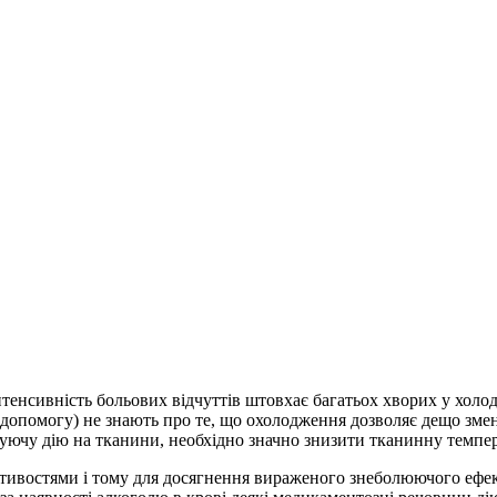
тенсивність больових відчуттів штовхає багатьох хворих у холодн
ь допомогу) не знають про те, що охолодження дозволяє дещо зм
уючу дію на тканини, необхідно значно знизити тканинну темпера
ивостями і тому для досягнення вираженого знеболюючого ефек