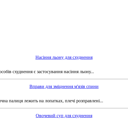
Насіння льону для схуднення
обів схуднення є застосування насіння льону...
Вправи для зміцнення м'язів спини
чна палиця лежить на лопатках, плечі розправлені...
Овочевий суп для схуднення