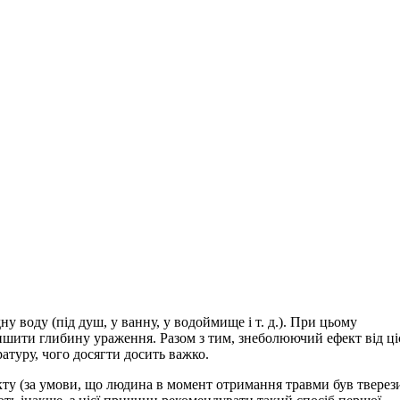
у воду (під душ, у ванну, у водоймище і т. д.). При цьому
еншити глибину ураження. Разом з тим, знеболюючий ефект від ці
туру, чого досягти досить важко.
ту (за умови, що людина в момент отримання травми був тверез