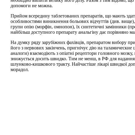
необхідно випити велику його дозу. Разом з тим відомо, що
допомоги не можна.
Прийом всередину таблетованих препаратів, що мають здатн
особливостями виникнення больових відчуттів (див. вище), 
групи опію (морфін, омнопон), їх синтетичні замінники (пр
найбільш доступного препарату анальгіну дає порівняно ма
На думку ряду зарубіжних фахівців, препаратом вибору при
його з нервових закінчень, пригнічує дію на таламические ц
аналоги) взаємодіють з опіатні рецептори головного мозку,
знижується досить швидко. Тим не менш, в РФ для надання 
шлунково-кишкового тракту. Найчастіше лікарі швидкої доп
морадол.