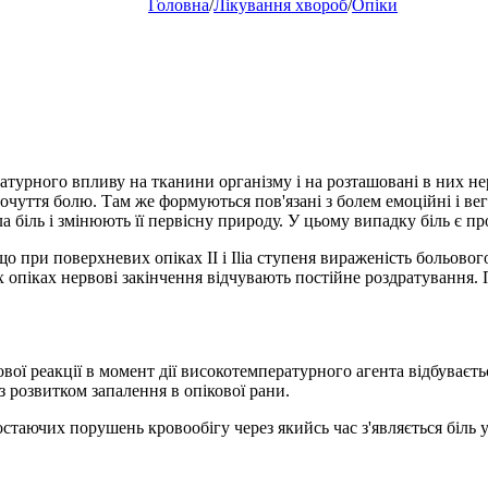
Головна
/
Лікування хвороб
/
Опіки
атурного впливу на тканини організму і на розташовані в них не
очуття болю. Там же формуються пов'язані з болем емоційні і в
біль і змінюють її первісну природу. У цьому випадку біль є пр
що при поверхневих опіках II і Ilia ступеня вираженість больово
 опіках нервові закінчення відчувають постійне роздратування. 
ї реакції в момент дії високотемпературного агента відбувається
з розвитком запалення в опікової рани.
аючих порушень кровообігу через якийсь час з'являється біль у