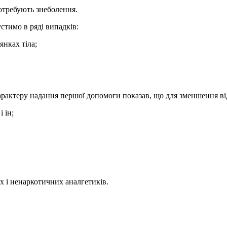
потребують знеболення.
стимо в ряді випадків:
нках тіла;
характеру надання першої допомоги показав, що для зменшення ві
 ін;
 і ненаркотичних аналгетиків.