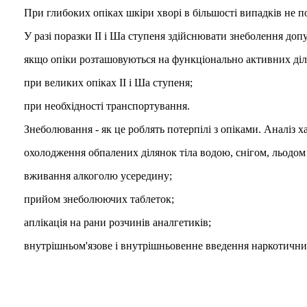
При глибоких опіках шкіри хворі в більшості випадків не 
У разі поразки II і Ша ступеня здійснювати знеболення допу
якщо опіки розташовуються на функціонально активних діля
при великих опіках II і Ша ступеня;
при необхідності транспортування.
Знеболювання - як це роблять потерпілі з опіками. Аналіз 
охолодження обпалених ділянок тіла водою, снігом, льодом і
вживання алкоголю усередину;
прийом знеболюючих таблеток;
аплікація на рани розчинів аналгетиків;
внутрішньом'язове і внутрішньовенне введення наркотичних