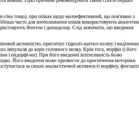
ють інакше, з цієї причини рекомендувати такий спосіб першої
н-гіна тощо), при опіках щодо малоефективний, що пов'язано з
Найбільш часто для знеболювання опіків використовують аналгети
користовують Фентон і дипидолор. Слід зазначити, що введення
новой активністю, пригнічує гідроліз ацетил-холіну і виділення
х імпульсів до кори головного мозку. Крім тога, морфін (і його
іни і ендорфі-ни). При його введенні інтенсивність болю
 рідко. Його введення може призвести до пригнічення моторики
тупається за своєю анальгетичної активності морфіну, фентаніл