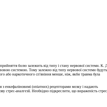
прийняття болю залежить від типу і стану нервової системи. К. Д
вовою системою. Тому залежно від типу нервової системи будут
ного або наркотичного сп'яніння менше, ніж, якби травма була
ся з енкефаліновимі (опіатних) рецепторами мозку і надають
ву стрес-аналгезії. Необхідно підкреслити, що вираженість стрес