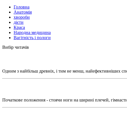
Головна
Анатомія
хвороби
дієти
Краса
Народна медицина
Вагітність і пологи
Вибір читачів
Одним з найбільш древніх, і тим не менш, найефективніших спос
Початкове положення - стоячи ноги на ширині плечей, гімнасти