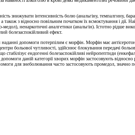
 за наявності алкоголю в крові деякі медикаментозні речовини ді
ість знижувати інтенсивність болю (анальгіну, темпалгину, бара
а також з відносно повільним початком їх всмоктування і дії. 
о-медол), ненаркотичні аналгетики (анальгін). Істотно рідше ви
лий болезаспокійливий ефект.
 наданні допомоги потерпілим є морфін. Морфін має антісеротоні
ентри больової чутливості, здійснює блокування передачі больови
 що стабілізує ендогенні болезаспокійливі нейропептиди (енкефал
допомоги даній категорії хворих морфін застосовують відносно
омоги для знеболювання часто застосовують промедол, значно пос