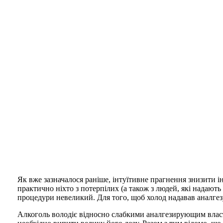
Як вже зазначалося раніше, інтуїтивне прагнення знизити ін
практично ніхто з потерпілих (а також з людей, які надают
процедури невеликий. Для того, щоб холод надавав аналгез
Алкоголь володіє відносно слабкими аналгезирующим власт