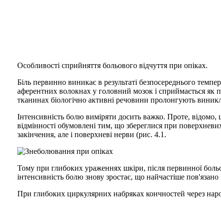
Особливості сприйняття больового відчуття при опіках.
Біль первинно виникає в результаті безпосереднього темпер
аферентних волокнах у головний мозок і сприймається як п
тканинах біологічно активні речовини пролонгують виникла 
Інтенсивність болю виміряти досить важко. Проте, відомо, 
відмінності обумовлені тим, що збереглися при поверхневих
закінчення, але і поверхневі нерви (рис. 4.1.
Тому при глибоких ураженнях шкіри, після первинної больово
інтенсивність болю знову зростає, що найчастіше пов'язано 
При глибоких циркулярних набряках кончностей через нарост