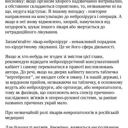
висновку: якщо організм хворого надзвичайно витривалий,
а обставини складаються сприятливо, то, незважаючи ні на
що, недуга відступає. В іншому випадку - повторне
направлення на консультацію до нейрохірурга і операція. А
якщо в неї знову відмовлено, хворий, намучилися від
нездоров'я, шукає іншого лікаря або звертається до
нетрадиційного лікування.
Запам'ятайте: лікар-нейрохірург - неважливий порадник
по-хірургічному лікуванні. Це не його сфера діяльності.
Якщо ж хто-небудь не згоден зі змістом цієї глави,
рекомендую відвідати нейрохірургічний консультативний
кабінет і самому переконатися в правоті висловлювань
автора. До речі, якщо на дверях кабінету висить табличка
"вертебролог", не вводьте себе в оману. І в нашій державі, і
за кордоном прийом, незважаючи на табличку, в основному
ведуть або нейрохірурги, або ортопеди, або невропатологи,
тому як фахівців, що охоплюють весь спектр причинно-
наслідкових зв'язків в опорно-рухової системи, за раніше
названих причинах украй мало.
Про незвичайній ролі лікарів-невропатологів в російській
медицині
Для більшості читачів, ймовірно, виявиться несподіваним