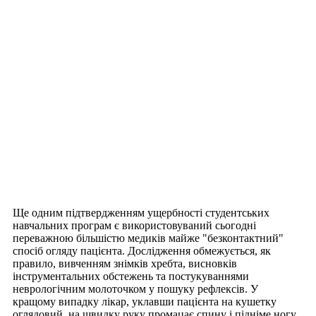
Ще одним підтвердженням ущербності студентських
навчальних програм є використовуваний сьогодні
переважною більшістю медиків майже "безконтактний"
спосіб огляду пацієнта. Дослідження обмежується, як
правило, вивченням знімків хребта, висновків
інструментальних обстежень та постукуваннями
неврологічним молоточком у пошуку рефлексів. У
кращому випадку лікар, уклавши пацієнта на кушетку
оглядовий, на швидку руку промацає спину і підніме ногу