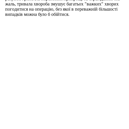
жаль, тривала хвороба змушує багатьох "важких" хворих
погодитися на операцію, без якої в переважній більшості
випадків можна було б обійтися.