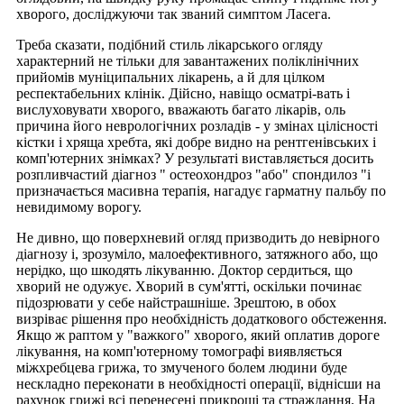
хворого, досліджуючи так званий симптом Ласега.
Треба сказати, подібний стиль лікарського огляду
характерний не тільки для завантажених поліклінічних
прийомів муніципальних лікарень, а й для цілком
респектабельних клінік. Дійсно, навіщо осматрі-вать і
вислуховувати хворого, вважають багато лікарів, оль
причина його неврологічних розладів - у змінах цілісності
кістки і хряща хребта, які добре видно на рентгенівських і
комп'ютерних знімках? У результаті виставляється досить
розпливчастий діагноз " остеохондроз "або" спондилоз "і
призначається масивна терапія, нагадує гарматну пальбу по
невидимому ворогу.
Не дивно, що поверхневий огляд призводить до невірного
діагнозу і, зрозуміло, малоефективного, затяжного або, що
нерідко, що шкодять лікуванню. Доктор сердиться, що
хворий не одужує. Хворий в сум'ятті, оскільки починає
підозрювати у себе найстрашніше. Зрештою, в обох
визріває рішення про необхідність додаткового обстеження.
Якщо ж раптом у "важкого" хворого, який оплатив дороге
лікування, на комп'ютерному томографі виявляється
міжхребцева грижа, то змученого болем людини буде
нескладно переконати в необхідності операції, віднісши на
рахунок грижі всі перенесені прикрощі та страждання. На