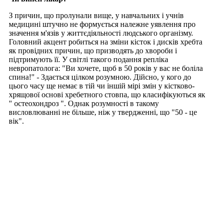
З причин, що пролунали вище, у навчальних і учнів
медицині штучно не формується належне уявлення про
значення м'язів у життєдіяльності людського організму.
Головний акцент робиться на зміни кісток і дисків хребта
як провідних причин, що призводять до хвороби і
підтримують її. У світлі такого подання репліка
невропатолога: "Ви хочете, щоб в 50 років у вас не боліла
спина!" - Здається цілком розумною. Дійсно, у кого до
цього часу ще немає в тій чи іншій мірі змін у кістково-
хрящової основі хребетного стовпа, що класифікуються як
" остеохондроз ". Однак розумності в такому
висловлюванні не більше, ніж у твердженні, що "50 - це
вік".