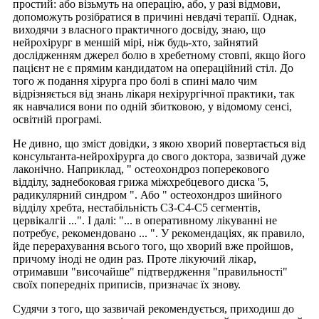
простий: або візьмуть на операцію, або, у разі відмови,
допоможуть розібратися в причині невдачі терапії. Однак,
виходячи з власного практичного досвіду, знаю, що
нейрохірург в меншій мірі, ніж будь-хто, зайнятий
дослідженням джерел болю в хребетному стовпі, якщо його
пацієнт не є прямим кандидатом на операційний стіл. До
того ж подання хірурга про болі в спині мало чим
відрізняється від знань лікаря нехірургічної практики, так
як навчалися вони по одній збитковою, у відомому сенсі,
освітній програмі.
Не дивно, що зміст довідки, з якою хворий повертається від
консультанта-нейрохірурга до свого доктора, зазвичай дуже
лаконічно. Наприклад, " остеохондроз поперекового
відділу, заднебоковая грижа міжхребцевого диска '5,
радикулярний синдром ". Або " остеохондроз шийного
відділу хребта, нестабільність СЗ-С4-С5 сегментів,
цервікалгіі ...". І далі: "... в оперативному лікуванні не
потребує, рекомендовано ... ". У рекомендаціях, як правило,
йде перерахування всього того, що хворий вже пройшов,
причому іноді не один раз. Проте лікуючий лікар,
отримавши "височайше" підтвердження "правильності"
своїх попередніх приписів, призначає їх знову.
Судячи з того, що зазвичай рекомендується, приходиш до