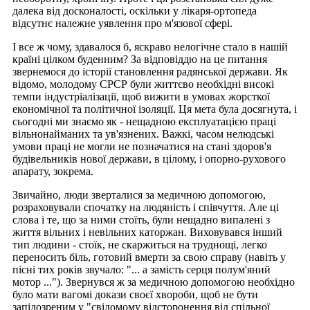
далека від досконалості, оскільки у лікаря-ортопеда
відсутнє належне уявлення про м'язової сфері.
І все ж чому, здавалося б, яскраво нелогічне стало в нашій
країні цілком буденним? За відповіддю на це питання
звернемося до історії становлення радянської держави. Як
відомо, молодому СРСР були життєво необхідні високі
темпи індустріалізації, щоб вижити в умовах жорсткої
економічної та політичної ізоляції. Ця мета була досягнута, і
сьогодні ми знаємо як - нещадною експлуатацією праці
вільнонайманих та ув'язнених. Важкі, часом нелюдські
умови праці не могли не позначатися на стані здоров'я
будівельників нової держави, в цілому, і опорно-рухового
апарату, зокрема.
Звичайно, люди зверталися за медичною допомогою,
розраховували спочатку на людяність і співчуття. Але ці
слова і те, що за ними стоїть, були нещадно випалені з
життя вільних і невільних каторжан. Виховувався інший
тип людини - стоїк, не скаржиться на труднощі, легко
переносить біль, готовий вмерти за свою справу (навіть у
пісні тих років звучало: "... а замість серця полум'яний
мотор ..."). Звернувся ж за медичною допомогою необхідно
було мати вагомі докази своєї хвороби, щоб не бути
запідозреним у "свідомому відсторонення від спільної