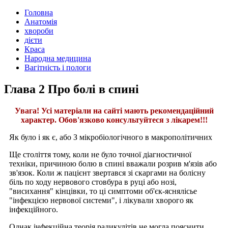
Головна
Анатомія
хвороби
дієти
Краса
Народна медицина
Вагітність і пологи
Глава 2 Про болі в спині
Увага! Усі матеріали на сайті мають рекомендаційний
характер. Обов'язково консультуйтеся з лікарем!!!
Як було і як є, або З мікробіологічного в макрополітичних
Ще століття тому, коли не було точної діагностичної
техніки, причиною болю в спині вважали розрив м'язів або
зв'язок. Коли ж пацієнт звертався зі скаргами на болісну
біль по ходу нервового стовбура в руці або нозі,
"висихання" кінцівки, то ці симптоми об'єк-яснялісье
"інфекцією нервової системи", і лікували хворого як
інфекційного.
Однак інфекційна теорія радикулітів не могла пояснити,