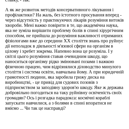
А як же розвиток методів консервативного лікування і
профілактики? На жаль, без істотного просування вперед -
через відсутність у практикуючих лікарів розуміння витоків
хвороби. Мені важко повірити в те, що академічна наука,
яка не зуміла вирішити проблему болів в спині хірургічним
способом, не прийшла до розуміння важливості отриманих
фізіологами вже до середини XX століття знань про руйнує
дії неполадок в діяльності м'язової сфери на організм в
цілому і хребет зокрема. Напевно вона це розуміла. І у
світлі цього розуміння ставав очевидним шкоду, що
наноситься організму рідко змінювані позами і важкою
фізичною працею, чим відрізнялися діловодство минулого
століття і система освіти, навчальна йому. А при юридичній
грамотності людини, яка заробила грижу диска на
виробництві, - це привід для судових позовів з
підприємством за заподіяну здоров'ю шкоду. Яке ж держава
добровільно погодиться на таку руйнівну освіченість своїх
громадян? Ось і розгадка парадокса: космічні кораблі
запускати навчилися, а з болями в спині впоратися не
вміємо ... Чи так це насправді?