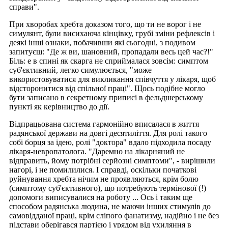
справи".
При хворобах хребта доказом того, що ти не ворог і не
симулянт, були висихаюча кінцівку, грубі зміни рефлексів і
деякі інші ознаки, побачивши які сьогодні, з подивом
запитуєш: "Де ж ви, шановний, пропадали весь цей час?!"
Біль: е в спині як скарга не сприймалася зовсім: симптом
суб'єктивний, легко симулюється, "може
використовуватися для викликання співчуття у лікаря, щоб
відсторонитися від спільної праці". Щось подібне могло
бути записано в секретному приписі в фельдшерському
пункті як керівництво до дії.
Відпрацьована система гармонійно вписалася в життя
радянської держави на довгі десятиліття. Для ролі такого
собі борця за ідею, ролі "доктора" вдало підходила посаду
лікаря-невропатолога. "Даремно на лікарняний не
відправить, йому потрібні серйозні симптоми", - вирішили
нагорі, і не помилилися. І справді, оскільки початкові
руйнування хребта нічим не проявляються, крім болю
(симптому суб'єктивного), що потребують термінової (!)
допомоги виписувалися на роботу ... Ось і таким ще
способом радянська людина, не маючи інших стимулів до
самовідданої праці, крім сліпого фанатизму, надійно і не без
підстави оберігався партією і урядом від ухиляння в