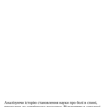
Аналізуючи історію становлення науки про болі в спині,
приходиш до невтішного висновку. Відкриттям в середині