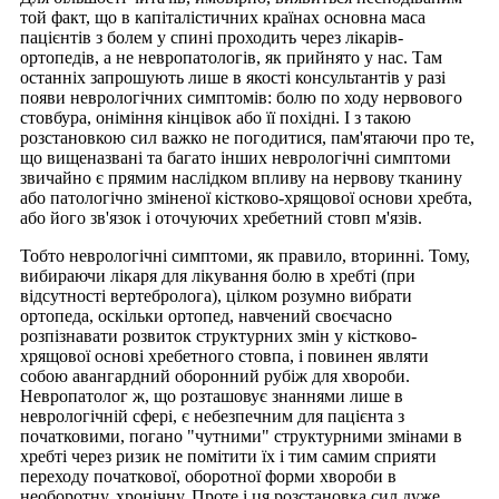
той факт, що в капіталістичних країнах основна маса
пацієнтів з болем у спині проходить через лікарів-
ортопедів, а не невропатологів, як прийнято у нас. Там
останніх запрошують лише в якості консультантів у разі
появи неврологічних симптомів: болю по ходу нервового
стовбура, оніміння кінцівок або її похідні. І з такою
розстановкою сил важко не погодитися, пам'ятаючи про те,
що вищеназвані та багато інших неврологічні симптоми
звичайно є прямим наслідком впливу на нервову тканину
або патологічно зміненої кістково-хрящової основи хребта,
або його зв'язок і оточуючих хребетний стовп м'язів.
Тобто неврологічні симптоми, як правило, вторинні. Тому,
вибираючи лікаря для лікування болю в хребті (при
відсутності вертебролога), цілком розумно вибрати
ортопеда, оскільки ортопед, навчений своєчасно
розпізнавати розвиток структурних змін у кістково-
хрящової основі хребетного стовпа, і повинен являти
собою авангардний оборонний рубіж для хвороби.
Невропатолог ж, що розташовує знаннями лише в
неврологічній сфері, є небезпечним для пацієнта з
початковими, погано "чутними" структурними змінами в
хребті через ризик не помітити їх і тим самим сприяти
переходу початкової, оборотної форми хвороби в
необоротну, хронічну. Проте і ця розстановка сил дуже