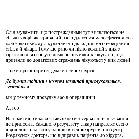
Слід зауважити, що постраждалими тут виявляються не
тільки хворі, які тривалий час піддаються малоефективного
консервативному лікуванню чи догодили на операційний
стіл, а й лікарі. Тому що рано чи пізно кожний з них з
гіркотою для себе усвідомлює помилки в лікуванні, що
призвели до додаткових страждань лікуються у них людей.
Трохи про авторитет думки нейрохірургів
До думки людини з ножем зазвичай прислухаються,
зустрінься
він у темному провулку або в операційній.
Автор
На практиці склалося так: якщо консервативне лікування
не приносить бажаного результату, лікар направляє свого
підопічного на консультацію в нейрохірургічний центр.
Розрахунок доктора, що відправив пацієнта до хірурга,