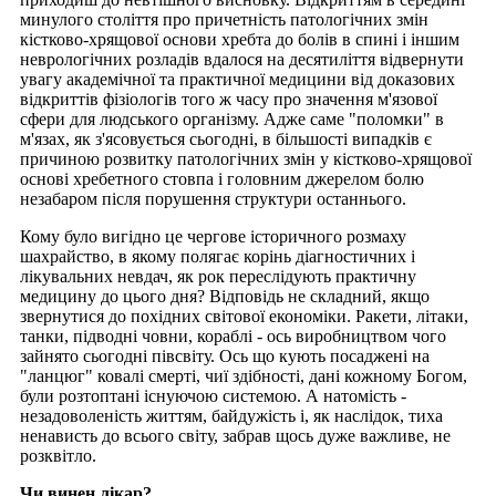
минулого століття про причетність патологічних змін
кістково-хрящової основи хребта до болів в спині і іншим
неврологічних розладів вдалося на десятиліття відвернути
увагу академічної та практичної медицини від доказових
відкриттів фізіологів того ж часу про значення м'язової
сфери для людського організму. Адже саме "поломки" в
м'язах, як з'ясовується сьогодні, в більшості випадків є
причиною розвитку патологічних змін у кістково-хрящової
основі хребетного стовпа і головним джерелом болю
незабаром після порушення структури останнього.
Кому було вигідно це чергове історичного розмаху
шахрайство, в якому полягає корінь діагностичних і
лікувальних невдач, як рок переслідують практичну
медицину до цього дня? Відповідь не складний, якщо
звернутися до похідних світової економіки. Ракети, літаки,
танки, підводні човни, кораблі - ось виробництвом чого
зайнято сьогодні півсвіту. Ось що кують посаджені на
"ланцюг" ковалі смерті, чиї здібності, дані кожному Богом,
були розтоптані існуючою системою. А натомість -
незадоволеність життям, байдужість і, як наслідок, тиха
ненависть до всього світу, забрав щось дуже важливе, не
розквітло.
Чи винен лікар?