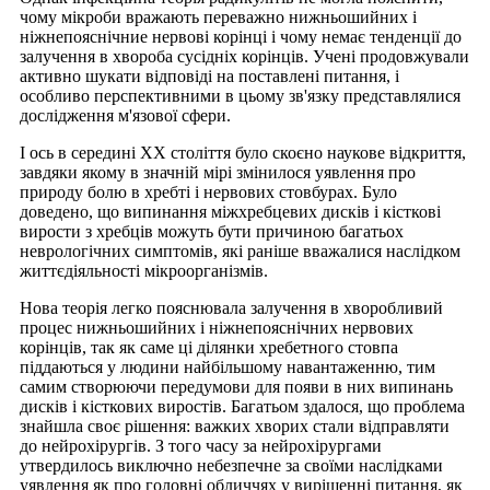
чому мікроби вражають переважно нижньошийних і
ніжнепояснічние нервові корінці і чому немає тенденції до
залучення в хвороба сусідніх корінців. Учені продовжували
активно шукати відповіді на поставлені питання, і
особливо перспективними в цьому зв'язку представлялися
дослідження м'язової сфери.
І ось в середині XX століття було скоєно наукове відкриття,
завдяки якому в значній мірі змінилося уявлення про
природу болю в хребті і нервових стовбурах. Було
доведено, що випинання міжхребцевих дисків і кісткові
вирости з хребців можуть бути причиною багатьох
неврологічних симптомів, які раніше вважалися наслідком
життєдіяльності мікроорганізмів.
Нова теорія легко пояснювала залучення в хворобливий
процес нижньошийних і ніжнепояснічних нервових
корінців, так як саме ці ділянки хребетного стовпа
піддаються у людини найбільшому навантаженню, тим
самим створюючи передумови для появи в них випинань
дисків і кісткових виростів. Багатьом здалося, що проблема
знайшла своє рішення: важких хворих стали відправляти
до нейрохірургів. З того часу за нейрохірургами
утвердилось виключно небезпечне за своїми наслідками
уявлення як про головні обличчях у вирішенні питання, як