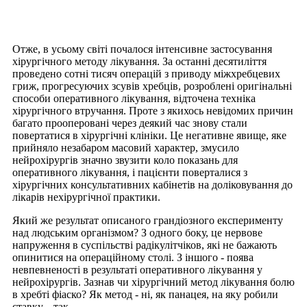
Отже, в усьому світі почалося інтенсивне застосування
хірургічного методу лікування. За останні десятиліття
проведено сотні тисяч операцій з приводу міжхребцевих
гриж, прогресуючих зсувів хребців, розроблені оригінальні
способи оперативного лікування, відточена техніка
хірургічного втручання. Проте з якихось невідомих причин
багато прооперовані через деякий час знову стали
повертатися в хірургічні клініки. Це негативне явище, яке
прийняло незабаром масовий характер, змусило
нейрохірургів значно звузити коло показань для
оперативного лікування, і пацієнти поверталися з
хірургічних консультативних кабінетів на доліковування до
лікарів нехірургічної практики.
Який же результат описаного грандіозного експерименту
над людським організмом? З одного боку, це нервове
напруження в суспільстві радікулітчіков, які не бажають
опинитися на операційному столі. З іншого - поява
невпевненості в результаті оперативного лікування у
нейрохірургів. Зазнав чи хірургічний метод лікування болю
в хребті фіаско? Як метод - ні, як панацея, на яку робили
ставку, - так.