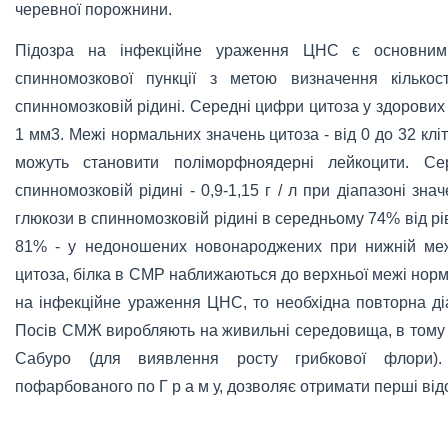
черевної порожнини.
Підозра на інфекційне ураження ЦНС є основним
спинномозкової пункції з метою визначення кількост
спинномозковій рідині. Середні цифри цитоза у здорових 
1 мм3. Межі нормальних значень цитоза - від 0 до 32 клі
можуть становити поліморфноядерні лейкоцити. Се
спинномозковій рідині - 0,9-1,15 г / л при діапазоні значе
глюкози в спинномозковій рідині в середньому 74% від рі
81% - у недоношених новонароджених при нижній ме
цитоза, білка в СМР наближаються до верхньої межі нор
на інфекційне ураження ЦНС, то необхідна повторна ді
Посів СМЖ виробляють на живильні середовища, в тому
Сабуро (для виявлення росту грибкової флори).
пофарбованого по Г р а м у, дозволяє отримати перші відо