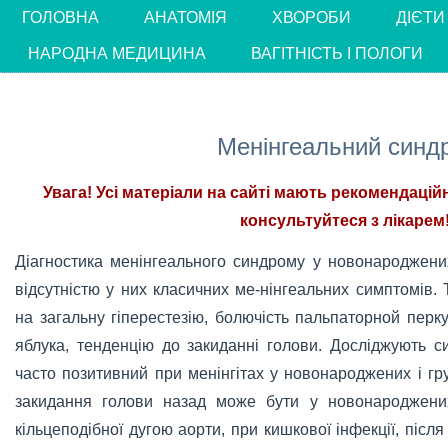
ГОЛОВНА
АНАТОМІЯ
ХВОРОБИ
ДІЄТИ
НАРОДНА МЕДИЦИНА
ВАГІТНІСТЬ І ПОЛОГИ
Менінгеальний синд
Увага! Усі матеріали на сайті мають рекомендацій
консультуйтеся з лікарем!
Діагностика менінгеального синдрому у новонароджених
відсутністю у них класичних ме-нінгеальних симптомів.
на загальну гіперестезію, болючість пальпаторной перку
яблука, тенденцію до закиданні голови. Досліджують с
часто позитивний при менінгітах у новонароджених і гру
закидання голови назад може бути у новонароджених
кільцеподібної дугою аорти, при кишкової інфекції, після