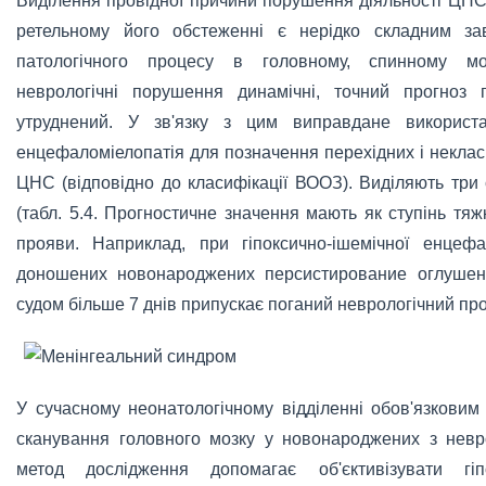
Виділення провідної причини порушення діяльності ЦНС
ретельному його обстеженні є нерідко складним за
патологічного процесу в головному, спинному м
неврологічні порушення динамічні, точний прогноз 
утруднений. У зв'язку з цим виправдане використа
енцефаломіелопатія для позначення перехідних і неклас
ЦНС (відповідно до класифікації ВООЗ). Виділяють три 
(табл. 5.4. Прогностичне значення мають як ступінь тяжко
прояви. Наприклад, при гіпоксично-ішемічної енцефал
доношених новонароджених персистирование оглушення
судом більше 7 днів припускає поганий неврологічний про
У сучасному неонатологічному відділенні обов'язковим
сканування головного мозку у новонароджених з нев
метод дослідження допомагає об'єктивізувати гіпок