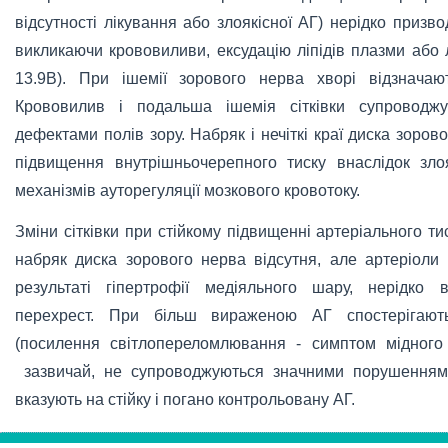
відсутності лікування або злоякісної АГ) нерідко призв
викликаючи крововиливи, ексудацію ліпідів плазми або л
13.9В). При ішемії зорового нерва хворі відзначаю
Крововилив і подальша ішемія сітківки супроводж
дефектами полів зору. Набряк і нечіткі краї диска зоро
підвищення внутрішньочерепного тиску внаслідок злоя
механізмів ауторегуляції мозкового кровотоку.
Зміни сітківки при стійкому підвищенні артеріального ти
набряк диска зорового нерва відсутня, але артеріоли 
результаті гіпертрофії медіяльного шару, нерідко в
перехрест. При більш вираженою АГ спостерігають
(посилення світлопереломлювання - симптом мідного ч
зазвичай, не супроводжуються значними порушеннями 
вказують на стійку і погано контрольовану АГ.