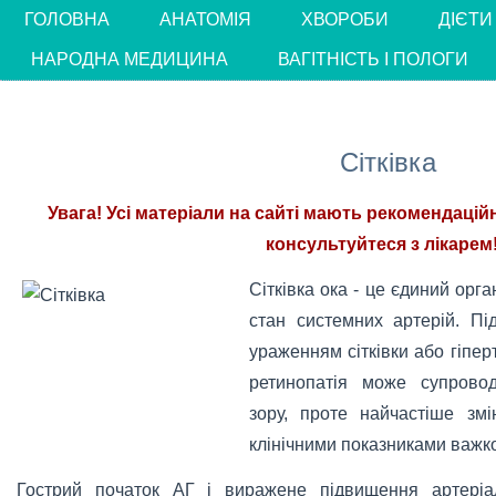
ГОЛОВНА
АНАТОМІЯ
ХВОРОБИ
ДІЄТИ
НАРОДНА МЕДИЦИНА
ВАГІТНІСТЬ І ПОЛОГИ
Сітківка
Увага! Усі матеріали на сайті мають рекомендацій
консультуйтеся з лікарем!
Сітківка ока - це єдиний орга
стан системних артерій. П
ураженням сітківки або гіпер
ретинопатія може супрово
зору, проте найчастіше змі
клінічними показниками важкос
Гострий початок АГ і виражене підвищення артеріал