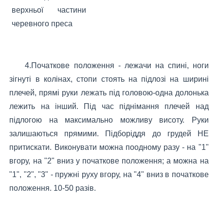
4.Початкове положення - лежачи на спині, ноги
зігнуті в колінах, стопи стоять на підлозі на ширині
плечей, прямі руки лежать під головою-одна долонька
лежить на інший. Під час піднімання плечей над
підлогою на максимально можливу висоту. Руки
залишаються прямими. Підборіддя до грудей НЕ
притискати. Виконувати можна поодному разу - на "1"
вгору, на "2" вниз у початкове положення; а можна на
"1", "2", "3" - пружні руху вгору, на "4" вниз в початкове
положення. 10-50 разів.