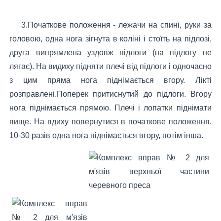
3.Початкове положення - лежачи на спині, руки за
головою, одна нога зігнута в коліні і стоїть на підлозі,
друга випрямлена уздовж підлоги (на підлогу не
лягає). На видиху підняти плечі від підлоги і одночасно
з цим пряма нога піднімається вгору. Лікті
розправлені.Поперек притиснутий до підлоги. Вгору
нога піднімається прямою. Плечі і лопатки піднімати
вище. На вдиху повернутися в початкове положення.
10-30 разів одна нога піднімається вгору, потім інша.