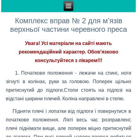
Комплекс вправ № 2 для м'язів
верхньої частини черевного преса
Увага! Усі матеріали на сайті мають
рекомендаційний характер. Обов'язково
консультуйтеся з лікарем!!!
1. Початкове положення - лежачи на спині, ноги
зігнуті в колінах, руки за головою. Поперек щільно
притиснутий до підлоги.Стопи стоять на підлозі на
відстані ширини плечей. Коліна направлені в стелю.
Підняти плечі і лопатки від підлоги і повернутися в
початкове положення. Лікті весь час розправлені;
плечі піднімати вище, але поперек міцно притиснутий
до підлоги. При русі плечей наверх-вперед робиться