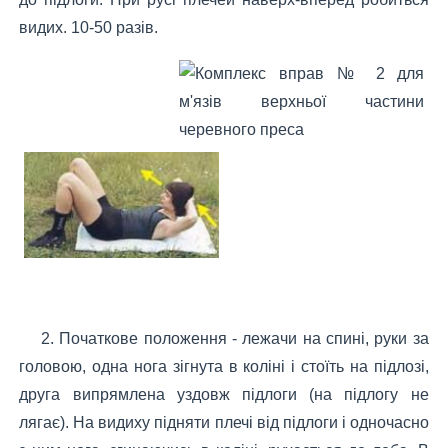
видих. 10-50 разів.
2. Початкове положення - лежачи на спині, руки за
головою, одна нога зігнута в коліні і стоїть на підлозі,
друга випрямлена уздовж підлоги (на підлогу не
лягає). На видиху підняти плечі від підлоги і одночасно