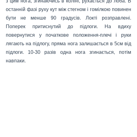
з цим нога, згинаючись в коліні, рухається до лоба. В
останній фазі руху кут між стегном і гомілкою повинен
бути не менше 90 градусів. Локті розправлені.
Поперек притиснутий до підлоги. На вдиху
повернутися у початкове положення-плечі і руки
лягають на підлогу, пряма нога залишається в 5см від
підлоги. 10-30 разів одна нога згинається, потім
навпаки.