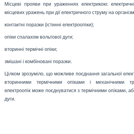
Місцеві прояви при ураженнях електрикою: електричні
місцевих уражень при дії електричного струму на організм
контактні поразки (істинні електроопіки);
опіки спалахом вольтової дуги;
вторинні термічні опіки;
змішані і комбіновані поразки.
Цілком зрозуміло, що можливе поєднання загальної елект
вторинними термічними опіками і механічними т
електроопік може поєднуватися з термічними опіками, а
дуги.