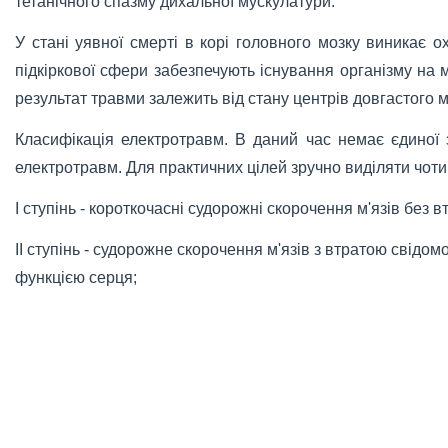
тетанічного спазму дихальної мускулатури.
У стані уявної смерті в корі головного мозку виникає 
підкіркової сфери забезпечують існування організму на 
результат травми залежить від стану центрів довгастого м
Класифікація електротравм. В даний час немає єдиної 
електротравм. Для практичних цілей зручно виділяти чотир
I ступінь - короткочасні судорожні скорочення м'язів без в
II ступінь - судорожне скорочення м'язів з втратою свідо
функцією серця;