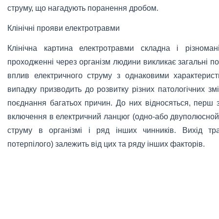
струму, що нагадують поранення дробом.
Клінічні прояви електротравми
Клінічна картина електротравми складна і різноман
проходженні через організм людини викликає загальні по
вплив електричного струму з однаковими характерис
випадку призводить до розвитку різних патологічних змі
поєднання багатьох причин. До них відносяться, перш за
включення в електричний ланцюг (одно-або двуполюсной)
струму в організмі і ряд інших чинників. Вихід т
потерпілого) залежить від цих та ряду інших факторів.