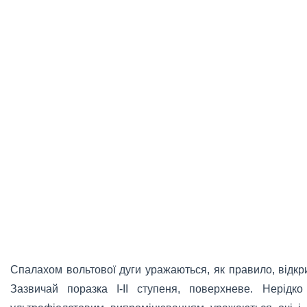
Спалахом вольтової дуги уражаються, як правило, відкриті
Зазвичай поразка I-II ступеня, поверхневе. Нерідк