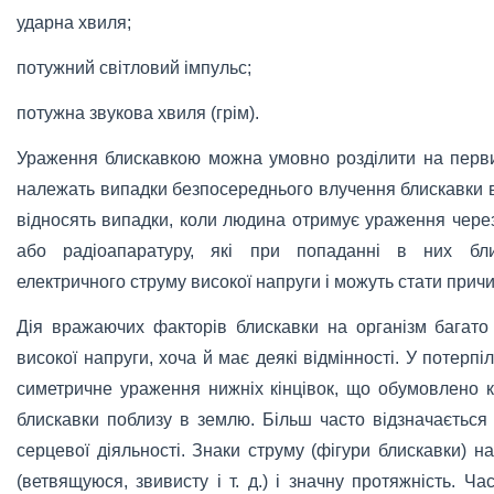
ударна хвиля;
потужний світловий імпульс;
потужна звукова хвиля (грім).
Ураження блискавкою можна умовно розділити на перви
належать випадки безпосереднього влучення блискавки 
відносять випадки, коли людина отримує ураження чере
або радіоапаратуру, які при попаданні в них бли
електричного струму високої напруги і можуть стати при
Дія вражаючих факторів блискавки на організм багато
високої напруги, хоча й має деякі відмінності. У потерпі
симетричне ураження нижніх кінцівок, що обумовлено 
блискавки поблизу в землю. Більш часто відзначається 
серцевої діяльності. Знаки струму (фігури блискавки) 
(ветвящуюся, звивисту і т. д.) і значну протяжність. Ча