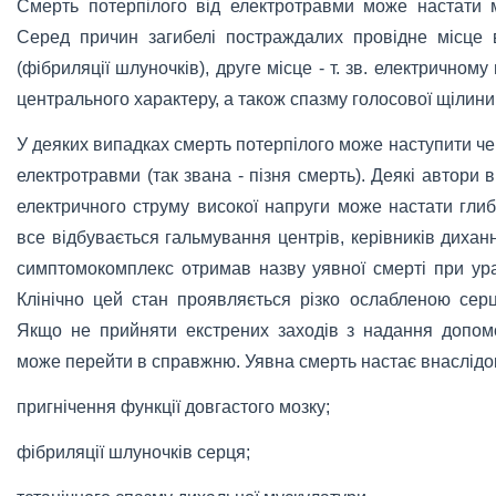
Смерть потерпілого від електротравми може настати м
Серед причин загибелі постраждалих провідне місце в
(фібриляції шлуночків), друге місце - т. зв. електричному
центрального характеру, а також спазму голосової щілини. 
У деяких випадках смерть потерпілого може наступити че
електротравми (так звана - пізня смерть). Деякі автори в
електричного струму високої напруги може настати гли
все відбувається гальмування центрів, керівників дихан
симптомокомплекс отримав назву уявної смерті при ура
Клінічно цей стан проявляється різко ослабленою сер
Якщо не прийняти екстрених заходів з надання допомо
може перейти в справжню. Уявна смерть настає внаслідо
пригнічення функції довгастого мозку;
фібриляції шлуночків серця;