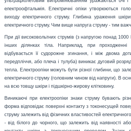
ультрафіолетовим випромінюванням уражаються очі і р
електроофтальмія. Електричні опіки утворюються гол
виходу електричного струму. Глибина ураження шкір
електричного струму. Чим вище напруга струму - тим важч
При дії високовольтних струмів (з напругою понад 1000
інших ділянках тіла. Наприклад, при проходженні 
відбувається її судорожне згинання, і між двома до
передпліччя, або плеча і тулуба) виникає дуговий розряд
тепла. Електроопіки можуть бути різної глибини, що зал
електричного струму (головним чином від напруги). В о
на всю товщу шкіри і підшкірно-жирову клітковину.
Виникаючі при електроопіки знаки струму бувають різн
форма відповідає поверхні контакту з токонесущей пове
струму залежить від фізичних властивостей електричного
- від білого до чорного, що залежить від наявності аб
контакту шкіри з токонесущим проводом. Знаки 