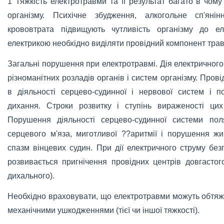
1 Тяжкість електротравми та її результат багато в чому
організму. Психічне збудження, алкогольне сп'янін
крововтрата підвищують чутливість організму до е
електрикою необхідно виділяти провідний компонент тра
Загальні порушення при електротравмі. Дія електричного
різноманітних розладів органів і систем організму. Про
в діяльності серцево-судинної і нервової систем і п
дихання. Строки розвитку і ступінь вираженості ци
Порушення діяльності серцево-судинної системи пол
серцевого м'яза, миготливої ??аритмії і порушення ж
спазм вінцевих судин. При дії електричного струму бе
розвивається пригнічення провідних центрів довгастог
дихального).
Необхідно враховувати, що електротравми можуть обтяж
механічними ушкодженнями (тієї чи іншої тяжкості).