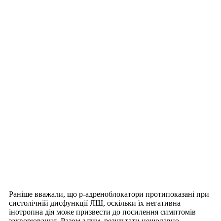
Раніше вважали, що р-адреноблокатори протипоказані при
систолічній дисфункції ЛШ, оскільки їх негативна
інотропна дія може призвести до посилення симптомів
захворювання. Разом з тим, результати нещодавно