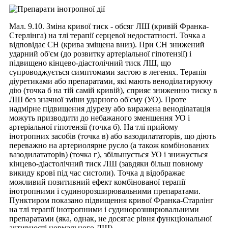
Мал. 9.10. Зміна кривої тиск - обсяг ЛШ (кривій Франка-
Стерлінга) на тлі терапії серцевої недостатності. Точка а
відповідає СН (крива зміщена вниз). При СН знижений
ударний об'єм (до розвитку артеріальної гіпотензії) і
підвищено кінцево-діастолічний тиск ЛШ, що
супроводжується симптомами застою в легенях. Терапія
діуретиками або препаратами, які мають веноділатируючу
дію (точка б на тій самій кривій), сприяє зниженню тиску в
ЛШ без значної зміни ударного об'єму (УО). Проте
надмірне підвищення діурезу або виражена веноділатація
можуть призводити до небажаного зменшення УО і
артеріальної гіпотензії (точка б). На тлі прийому
інотропних засобів (точка в) або вазодилататорів, що діють
переважно на артериолярне русло (а також комбінованих
вазодилататорів) (точка г), збільшується УО і знижується
кінцево-діастолічний тиск ЛШ (завдяки більш повному
викиду крові під час систоли). Точка д відображає
можливий позитивний ефект комбінованої терапії
інотропними і судинорозширювальними препаратами.
Пунктиром показано підвищення кривої Франка-Старлінг
на тлі терапії інотропними і судинорозширювальними
препаратами (яка, однак, не досягає рівня функціональної
активності нормального ЛШ)