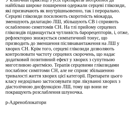
найбільш широке поширення одержали серцеві глікозиди,
які призначають як внутрішньовенно, так і перорально.
Серцеві глікозиди посилюють скоротність міокарда,
зменшують дилатацію ЛШ, збільшують СВ і сприяють
ослабленню симптомів СН. На тлі прийому серцевих
глікозидів підвищується чутливість барорецепторів, і, отже,
рефлекторно знижується симпатичний тонус, що
призводить до зменшення післянавантаження на ЛШ у
хворих СН. Крім того, серцеві глікозиди дозволяють
контролювати частоту серцевих скорочень, що надає
додатковий позитивний ефект у хворих з супутньою
миготливою аритмією. Терапія серцевими глікозидами
послаблює симптоми СН, але не сприяє збільшенню
тривалості життя хворих цієї категорії. Препарати цього
класу недоцільно застосовувати при лікуванні хворих з
діастолічною дисфункцією ЛШ, тому що вони не
покращують розслаблення шлуночка.
р-Адреноблокатори