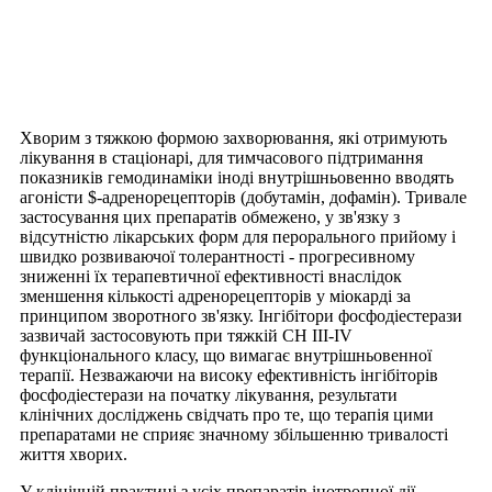
Хворим з тяжкою формою захворювання, які отримують
лікування в стаціонарі, для тимчасового підтримання
показників гемодинаміки іноді внутрішньовенно вводять
агоністи $-адренорецепторів (добутамін, дофамін). Тривале
застосування цих препаратів обмежено, у зв'язку з
відсутністю лікарських форм для перорального прийому і
швидко розвиваючої толерантності - прогресивному
зниженні їх терапевтичної ефективності внаслідок
зменшення кількості адренорецепторів у міокарді за
принципом зворотного зв'язку. Інгібітори фосфодіестерази
зазвичай застосовують при тяжкій СН III-IV
функціонального класу, що вимагає внутрішньовенної
терапії. Незважаючи на високу ефективність інгібіторів
фосфодіестерази на початку лікування, результати
клінічних досліджень свідчать про те, що терапія цими
препаратами не сприяє значному збільшенню тривалості
життя хворих.
У клінічній практиці з усіх препаратів інотропної дії