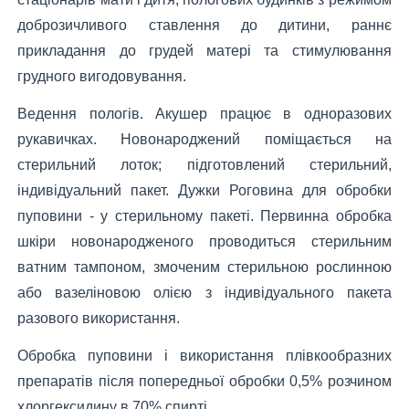
доброзичливого ставлення до дитини, раннє
прикладання до грудей матері та стимулювання
грудного вигодовування.
Ведення пологів. Акушер працює в одноразових
рукавичках. Новонароджений поміщається на
стерильний лоток; підготовлений стерильний,
індивідуальний пакет. Дужки Роговина для обробки
пуповини - у стерильному пакеті. Первинна обробка
шкіри новонародженого проводиться стерильним
ватним тампоном, змоченим стерильною рослинною
або вазеліновою олією з індивідуального пакета
разового використання.
Обробка пуповини і використання плівкообразних
препаратів після попередньої обробки 0,5% розчином
хлоргексидину в 70% спирті.