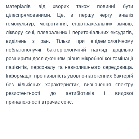
матеріалів від хворих також повинні бути
цілеспрямованими. Це, в першу чергу, аналіз
гемокультур, мокротиння, ендотрахеальних змивів,
ліквору, сечі, плевральних і перитоніальних ексудатів,
виділень з ран. Тільки при епідеміологічному
неблагополуччі бактеріологічний нагляд доцільно
розширити дослідженням рівня мікробної контамінації
пацієнтів, персоналу та навколишнього середовища.
Інформація про наявність умовно-патогенних бактерій
без кількісних характеристик, визначення спектру
резистентності до антибіотиків і видової
приналежності втрачає сенс.