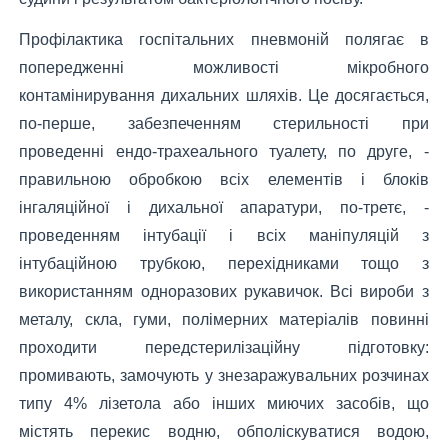
Профілактика госпітальних пневмоній полягає в
попередженні можливості мікробного
контамінирування дихальних шляхів. Це досягається,
по-перше, забезпеченням стерильності при
проведенні ендо-трахеального туалету, по друге, -
правильною обробкою всіх елементів і блоків
інгаляційної і дихальної апаратури, по-третє, -
проведенням інтубації і всіх маніпуляцій з
інтубаційною трубкою, перехідниками тощо з
використанням одноразових рукавичок. Всі вироби з
металу, скла, гуми, полімерних матеріалів повинні
проходити передстерилізаційну підготовку:
промивають, замочують у знезаражувальних розчинах
типу 4% лізетола або інших миючих засобів, що
містять перекис водню, обполіскуватися водою,