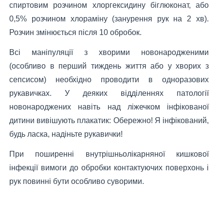
спиртовим розчином хлоргексидину біглюконат, або
0,5% розчином хлораміну (занурення рук на 2 хв).
Розчин змінюється після 10 обробок.
Всі маніпуляції з хворими новонародженими
(особливо в перший тиждень життя або у хворих з
сепсисом) необхідно проводити в одноразових
рукавичках. У деяких відділеннях патології
новонароджених навіть над ліжечком інфікованої
дитини вивішують плакатик: Обережно! Я інфікований,
будь ласка, надіньте рукавички!
При поширенні внутрішньолікарняної кишкової
інфекції вимоги до обробки контактуючих поверхонь і
рук повинні бути особливо суворими.