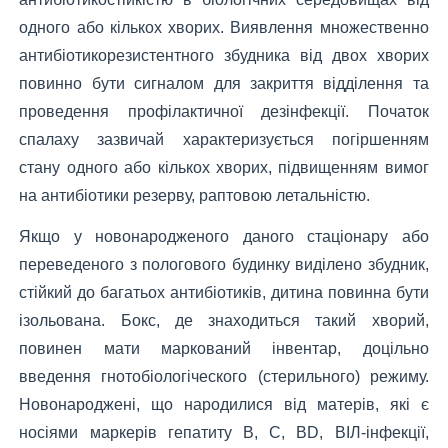
одного або кількох хворих. Виявлення множественно
антибіотикорезистентного збудника від двох хворих
повинно бути сигналом для закриття відділення та
проведення профілактичної дезінфекції. Початок
спалаху зазвичай характеризується погіршенням
стану одного або кількох хворих, підвищенням вимог
на антибіотики резерву, раптовою летальністю.
Якщо у новонародженого даного стаціонару або
переведеного з пологового будинку виділено збудник,
стійкий до багатьох антибіотиків, дитина повинна бути
ізольована. Бокс, де знаходиться такий хворий,
повинен мати маркований інвентар, доцільно
введення гнотобіологіческого (стерильного) режиму.
Новонароджені, що народилися від матерів, які є
носіями маркерів гепатиту В, С, BD, ВІЛ-інфекції,