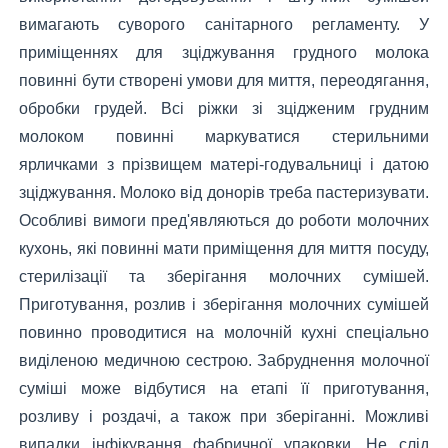
вимагають суворого санітарного регламенту. У
приміщеннях для зціджування грудного молока
повинні бути створені умови для миття, переодягання,
обробки грудей. Всі ріжки зі зцідженим грудним
молоком повинні маркуватися стерильними
ярличками з прізвищем матері-годувальниці і датою
зціджування. Молоко від донорів треба пастеризувати.
Особливі вимоги пред'являються до роботи молочних
кухонь, які повинні мати приміщення для миття посуду,
стерилізації та зберігання молочних сумішей.
Приготування, розлив і зберігання молочних сумішей
повинно проводитися на молочній кухні спеціально
виділеною медичною сестрою. Забруднення молочної
суміші може відбутися на етапі її приготування,
розливу і роздачі, а також при зберіганні. Можливі
випадки інфікування фабричної упаковки. Не слід