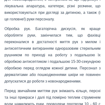
лікувальна апаратура, катетери, різні розчини, що
використовуються при догляді за дитиною, а також (і
це головне!) руки персоналу.
Обробка рук. Багаторічна дискусія, як краще
обробляти руки, закінчилася тим, що фахівці
переконалися в достатності миття рук з милом і
антисептичним витиранням одноразовим стерильним
рушником по приході на роботу з подальшою їх
обробкою антисептиком і подальшою 15-30-секундною
обробкою перед оглядом кожної дитини. Персонал з
дерматитами або пошкодженнями шкіри не повинен
допускатися до роботи з новонародженими.
Перед звичайним миттям рук знімають кільця, персні
та інші прикраси і далі під помірно теплим струменем
води намилюють руки, проводячи протягом 10 - 60 с