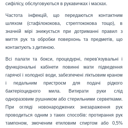
сифілісу, обслуговуються в рукавичках і масках.
Частота інфекцій, що передаються контактним
шляхом (стафілококова, стрептококова тощо), в
значній мірі знижується при дотриманні правил з
миття рук та обробки поверхонь та предметів, що
контактують з дитиною.
Всі палати та бокси, процедурні, перев'язувальні і
функціональні кабінети повинні мати підведення
гарячої і холодної води, забезпечені ліктьовим краном
і педальним пристроєм для подачі рідкого
бактеріоцидного мила. Витирати руки слід
одноразовим рушником або стерильними серветками.
При огляді новонароджених знезараження рук
проводиться одним з таких способів: протирання рук
тампоном, змоченим етиловим спиртом або 0,5%