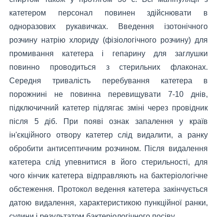
катетером персонал повинен здійснювати в
одноразових рукавичках. Введення ізотонічного
розчину натрію хлориду (фізіологічного розчину) для
промивання катетера і гепарину для заглушки
повинно проводиться з стерильних флаконах.
Середня тривалість перебування катетера в
порожнині не повинна перевищувати 7-10 днів,
підключичний катетер підлягає зміні через провідник
після 5 діб. При появі ознак запалення у країв
ін'єкційного отвору катетер слід видалити, а ранку
обробити антисептичним розчином. Після видалення
катетера слід упевнитися в його стерильності, для
чого кінчик катетера відправляють на бактеріологічне
обстеження. Протокол ведення катетера закінчується
датою видалення, характеристикою пункційної ранки,
судини і результатом бактеріологічного посіву.