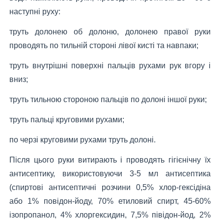
наступні руху:
труть долонею об долоню, долонею правої руки
проводять по тильній стороні лівої кисті та навпаки;
труть внутрішні поверхні пальців рухами рук вгору і
вниз;
труть тильною стороною пальців по долоні іншої руки;
труть пальці круговими рухами;
по черзі круговими рухами труть долоні.
Після цього руки витирають і проводять гігієнічну їх
антисептику, використовуючи 3-5 мл антисептика
(спиртові антисептичні розчини 0,5% хлор-гексідіна
або 1% повідон-йоду, 70% етиловий спирт, 45-60%
ізопропанол, 4% хлоргексидин, 7,5% півідон-йод, 2%