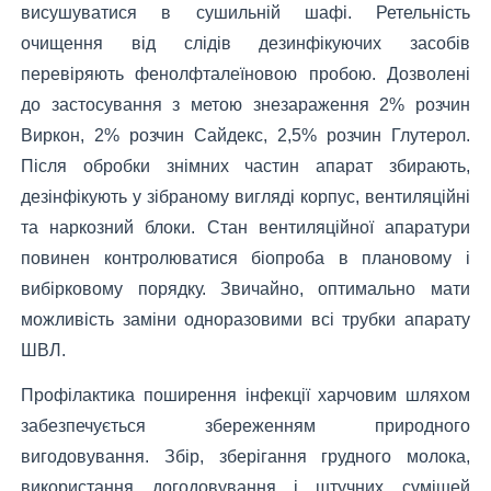
висушуватися в сушильній шафі. Ретельність
очищення від слідів дезинфікуючих засобів
перевіряють фенолфталеїновою пробою. Дозволені
до застосування з метою знезараження 2% розчин
Виркон, 2% розчин Сайдекс, 2,5% розчин Глутерол.
Після обробки знімних частин апарат збирають,
дезінфікують у зібраному вигляді корпус, вентиляційні
та наркозний блоки. Стан вентиляційної апаратури
повинен контролюватися біопроба в плановому і
вибірковому порядку. Звичайно, оптимально мати
можливість заміни одноразовими всі трубки апарату
ШВЛ.
Профілактика поширення інфекції харчовим шляхом
забезпечується збереженням природного
вигодовування. Збір, зберігання грудного молока,
використання догодовування і штучних сумішей