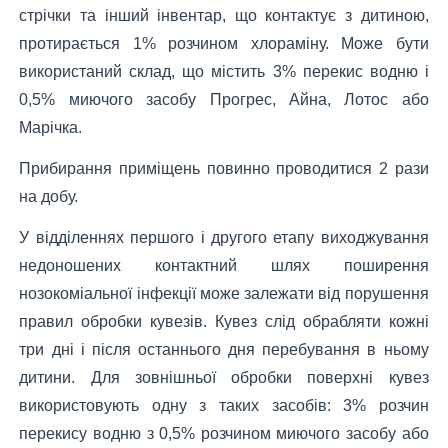
стрічки та інший інвентар, що контактує з дитиною,
протирається 1% розчином хлораміну. Може бути
використаний склад, що містить 3% перекис водню і
0,5% миючого засобу Прогрес, Айна, Лотос або
Марічка.
Прибирання приміщень повинно проводитися 2 рази
на добу.
У відділеннях першого і другого етапу виходжування
недоношених контактний шлях поширення
нозокоміальної інфекції може залежати від порушення
правил обробки кувезів. Кувез слід обрабляти кожні
три дні і після останнього дня перебування в ньому
дитини. Для зовнішньої обробки поверхні кувез
використовують одну з таких засобів: 3% розчин
перекису водню з 0,5% розчином миючого засобу або