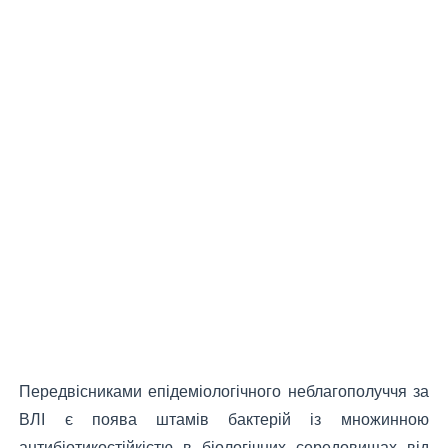
Передвісниками епідеміологічного неблагополуччя за
ВЛІ є поява штамів бактерій із множинною
антибіотикостійкістю в біологічних середовищах від