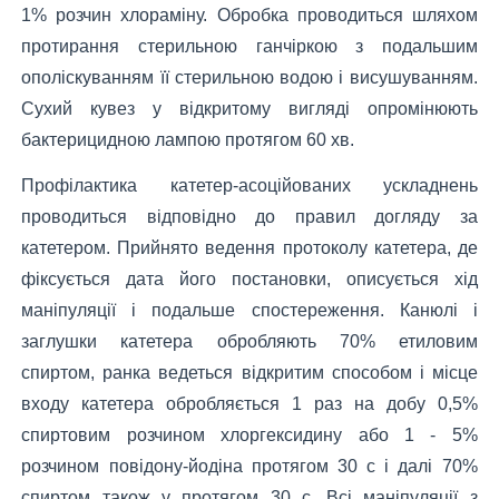
1% розчин хлораміну. Обробка проводиться шляхом
протирання стерильною ганчіркою з подальшим
ополіскуванням її стерильною водою і висушуванням.
Сухий кувез у відкритому вигляді опромінюють
бактерицидною лампою протягом 60 хв.
Профілактика катетер-асоційованих ускладнень
проводиться відповідно до правил догляду за
катетером. Прийнято ведення протоколу катетера, де
фіксується дата його постановки, описується хід
маніпуляції і подальше спостереження. Канюлі і
заглушки катетера обробляють 70% етиловим
спиртом, ранка ведеться відкритим способом і місце
входу катетера обробляється 1 раз на добу 0,5%
спиртовим розчином хлоргексидину або 1 - 5%
розчином повідону-йодіна протягом 30 с і далі 70%
спиртом також у протягом 30 с. Всі маніпуляції з