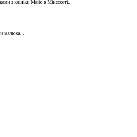
ами з клініки Майо в Мінессоті...
и малюка...