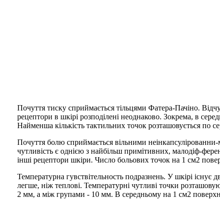
Почуття тиску сприймається тільцями Фатера-Пачіно. Відчу
рецептори в шкірі розподілені неоднаково. Зокрема, в середн
Найменша кількість тактильних точок розташовується по сер
Почуття болю сприймається вільними неінкапсулірованни-ми 
чутливість є однією з найбільш примітивних, малодіф-фере
інші рецептори шкіри. Число больових точок на 1 см2 поверхн
Температурна гувствітельность подразнень. У шкірі існує дв
легше, ніж теплові. Температурні чутливі точки розташовую
2 мм, а між групами - 10 мм. В середньому на 1 см2 поверхн