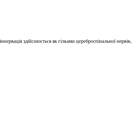
ннервація здійснюється як гілками цереброспінальної нервів,