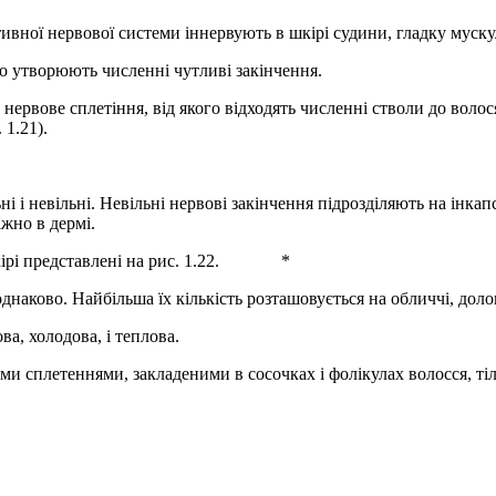
ивної нервової системи іннервують в шкірі судини, гладку мускул
о утворюють численні чутливі закінчення.
рвове сплетіння, від якого відходять численні стволи до волося
 1.21).
 і невільні. Невільні нервові закінчення підрозділяють на інкапс
ажно в дермі.
 шкірі представлені на рис. 1.22. *
однаково. Найбільша їх кількість розташовується на обличчі, долон
а, холодова, і теплова.
ми сплетеннями, закладеними в сосочках і фолікулах волосся, т