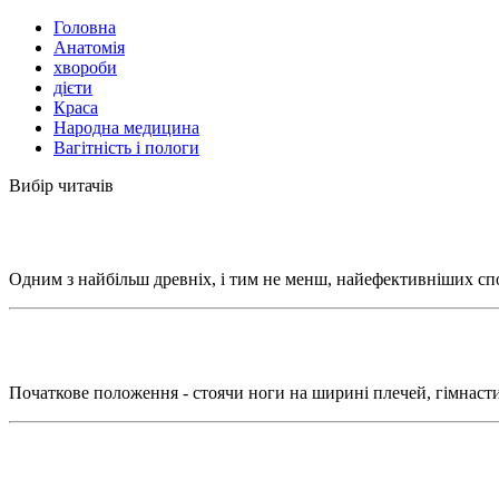
Головна
Анатомія
хвороби
дієти
Краса
Народна медицина
Вагітність і пологи
Вибір читачів
Одним з найбільш древніх, і тим не менш, найефективніших спос
Початкове положення - стоячи ноги на ширині плечей, гімнасти