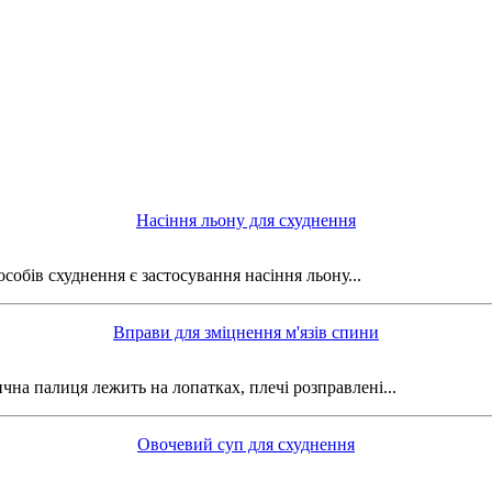
Насіння льону для схуднення
обів схуднення є застосування насіння льону...
Вправи для зміцнення м'язів спини
чна палиця лежить на лопатках, плечі розправлені...
Овочевий суп для схуднення