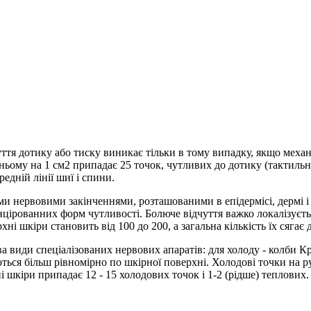
ття дотику або тиску виникає тільки в тому випадку, якщо меха
ьому на 1 см2 припадає 25 точок, чутливих до дотику (тактильних).
едній лінії шиї і спини.
нервовими закінченнями, розташованими в епідермісі, дермі і с
нцірованних форм чутливості. Болюче відчуття важко локалізуєть
і шкіри становить від 100 до 200, а загальна кількість їх сягає д
а види спеціалізованих нервових апаратів: для холоду - колби Кр
ться більш рівномірно по шкірної поверхні. Холодові точки на р
і шкіри припадає 12 - 15 холодових точок і 1-2 (рідше) теплових.