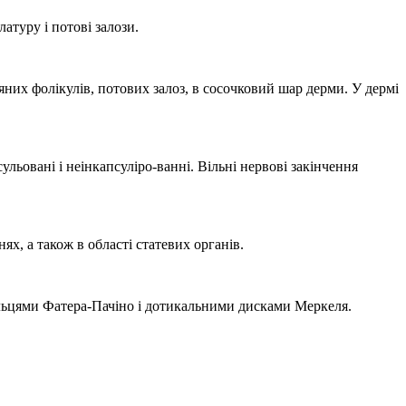
атуру і потові залози.
них фолікулів, потових залоз, в сосочковий шар дерми. У дермі
ульовані і неінкапсуліро-ванні. Вільні нервові закінчення
ях, а також в області статевих органів.
ільцями Фатера-Пачіно і дотикальними дисками Меркеля.