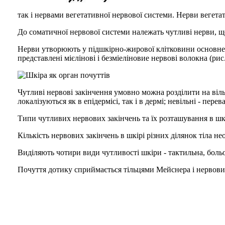
так і нервами вегетативної нервової системи. Нерви вегетат
До соматичної нервової системи належать чутливі нерви, щ
Нерви утворюють у підшкірно-жирової клітковини основне не
представлені мієлінові і безміеліновие нервові волокна (рис.
Чутливі нервові закінчення умовно можна розділити на вільні
локалізуються як в епідермісі, так і в дермі; невільні - перев
Типи чутливих нервових закінчень та їх розташування в
Кількість нервових закінчень в шкірі різних ділянок тіла не
Виділяють чотири види чутливості шкіри - тактильна, больов
Почуття дотику сприймається тільцями Мейснера і нервови