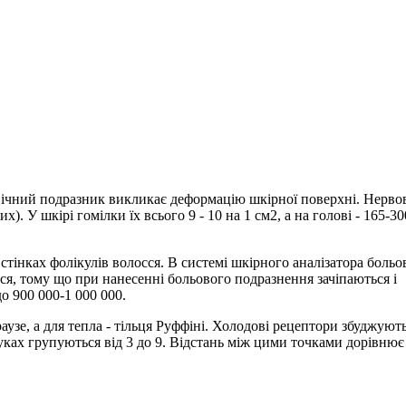
нічний подразник викликає деформацію шкірної поверхні. Нерво
 У шкірі гомілки їх всього 9 - 10 на 1 см2, а на голові - 165-30
тінках фолікулів волосся. В системі шкірного аналізатора больо
ся, тому що при нанесенні больового подразнення зачіпаються і
о 900 000-1 000 000.
аузе, а для тепла - тільця Руффіні. Холодові рецептори збуджуют
уках групуються від 3 до 9. Відстань між цими точками дорівнює