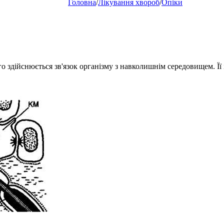
Головна
/
Лікування хвороб
/
Опіки
здійснюється зв'язок організму з навколишнім середовищем. Її і